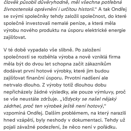
člověk působil důvěryhodně, měl všechna potřebná
živnostenská oprávnění i určitou historii.
“ A tak Ondřej
se svými společníky tehdy založil společnost, do které
společně investovali nemalé peníze, a která měla
výrobu nového produktu na úsporu elektrické energie
zajišťovat.
V té době vypadalo vše slibně. Po založení
společnosti se rozběhla výroba a nově vzniklá firma
měla být do dvou let schopna začít zákazníkům
dodávat první hotové výrobky, které jim budou
zajišťovat finanční úsporu. Prvotní nadšení ale
netrvalo dlouho. Z výroby totiž dlouhou dobu
nepřicházely žádné výsledky, ale pouze výmluvy, proč
se vše neustále zdržuje. „
Vždycky se našel nějaký
zádrhel, proč ten výrobek ještě není hotový
,“
vzpomíná Ondřej. Dalším problémem, na který narazili
hned vzápětí, byly neshody v dokumentaci. Tehdy už
pojali závažné podezření, že něco není v pořádku.