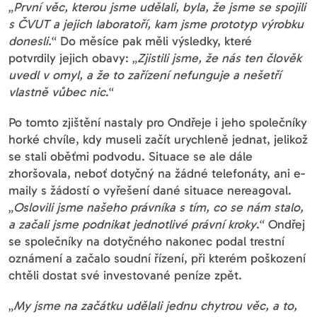
„
První věc, kterou jsme udělali, byla, že jsme se spojili
s ČVUT a jejich laboratoří, kam jsme prototyp výrobku
donesli.
“ Do měsíce pak měli výsledky, které
potvrdily jejich obavy: „
Zjistili jsme, že nás ten člověk
uvedl v omyl, a že to zařízení nefunguje a nešetří
vlastně vůbec nic
.“
Po tomto zjištění nastaly pro Ondřeje i jeho společníky
horké chvíle, kdy museli začít urychleně jednat, jelikož
se stali oběťmi podvodu. Situace se ale dále
zhoršovala, neboť dotyčný na žádné telefonáty, ani e-
maily s žádostí o vyřešení dané situace nereagoval.
„
Oslovili jsme našeho právníka s tím, co se nám stalo,
a začali jsme podnikat jednotlivé právní kroky
.“ Ondřej
se společníky na dotyčného nakonec podal trestní
oznámení a začalo soudní řízení, při kterém poškození
chtěli dostat své investované peníze zpět.
„
My jsme na začátku udělali jednu chytrou věc, a to,