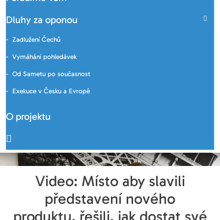
Dluhy za oponou
Zadlužení Čechů
Vymáhání pohledávek
Od Sametu po současnost
Exekuce v Česku a Evropě
O projektu
Video: Místo aby slavili
představení nového
produktu, řešili, jak dostat své