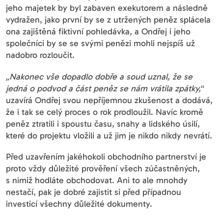
jeho majetek by byl zabaven exekutorem a následně
vydražen, jako první by se z utržených peněz splácela
ona zajištěná fiktivní pohledávka, a Ondřej i jeho
společníci by se se svými penězi mohli nejspíš už
nadobro rozloučit.
„Nakonec vše dopadlo dobře a soud uznal, že se
jedná o podvod a část peněz se nám vrátila zpátky,
“
uzavírá Ondřej svou nepříjemnou zkušenost a dodává,
že i tak se celý proces o rok prodloužil. Navíc kromě
peněz ztratili i spoustu času, snahy a lidského úsilí,
které do projektu vložili a už jim je nikdo nikdy nevrátí.
Před uzavřením jakéhokoli obchodního partnerství je
proto vždy důležité prověření všech zúčastněných,
s nimiž hodláte obchodovat. Ani to ale mnohdy
nestačí, pak je dobré zajistit si před případnou
investicí všechny důležité dokumenty.