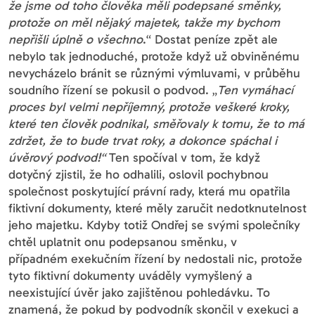
že jsme od toho člověka měli podepsané směnky,
protože on měl nějaký majetek, takže my bychom
nepřišli úplně o všechno
.“ Dostat peníze zpět ale
nebylo tak jednoduché, protože když už obviněnému
nevycházelo bránit se různými výmluvami, v průběhu
soudního řízení se pokusil o podvod. „
Ten vymáhací
proces byl velmi nepříjemný, protože veškeré kroky,
které ten člověk podnikal, směřovaly k tomu, že to má
zdržet, že to bude trvat roky, a dokonce spáchal i
úvěrový podvod!“
Ten spočíval v tom, že když
dotyčný zjistil, že ho odhalili, oslovil pochybnou
společnost poskytující právní rady, která mu opatřila
fiktivní dokumenty, které měly zaručit nedotknutelnost
jeho majetku. Kdyby totiž Ondřej se svými společníky
chtěl uplatnit onu podepsanou směnku, v
případném exekučním řízení by nedostali nic, protože
tyto fiktivní dokumenty uváděly vymyšlený a
neexistující úvěr jako zajištěnou pohledávku. To
znamená, že pokud by podvodník skončil v exekuci a