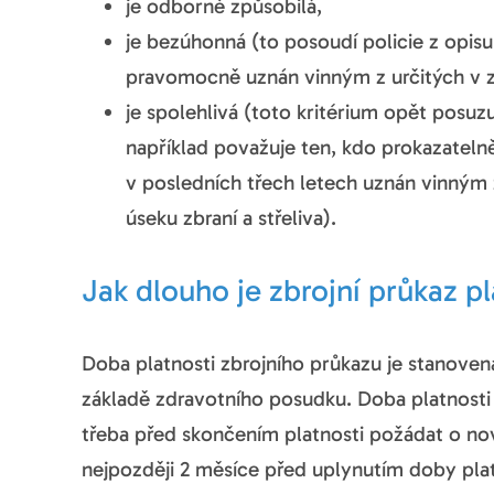
je odborně způsobilá,
je bezúhonná (to posoudí policie z opisu 
pravomocně uznán vinným z určitých v 
je spolehlivá (toto kritérium opět posuz
například považuje ten, kdo prokazatel
v posledních třech letech uznán vinným 
úseku zbraní a střeliva).
Jak dlouho je zbrojní průkaz p
Doba platnosti zbrojního průkazu je stanove
základě zdravotního posudku. Doba platnosti
třeba před skončením platnosti požádat o nov
nejpozději 2 měsíce před uplynutím doby plat