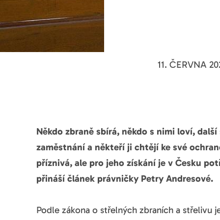
11. ČERVNA 20
Někdo zbraně sbírá, někdo s nimi loví, další
zaměstnání a někteří ji chtějí ke své ochr
příznivá, ale pro jeho získání je v Česku p
přináší článek právničky Petry Andresové.
Podle zákona o střelných zbraních a střelivu je