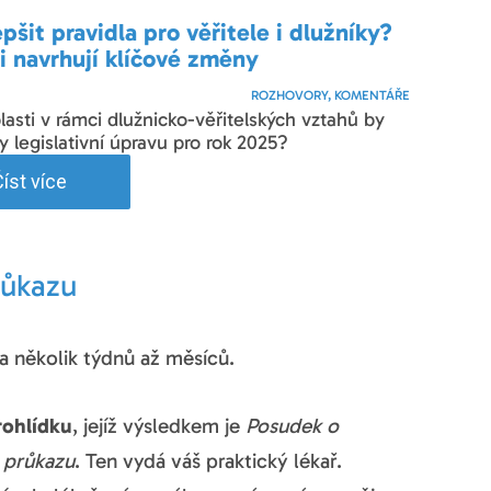
epšit pravidla pro věřitele i dlužníky?
i navrhují klíčové změny
ROZHOVORY, KOMENTÁŘE
lasti v rámci dlužnicko-věřitelských vztahů by
ly legislativní úpravu pro rok 2025?
íst více
růkazu
la několik týdnů až měsíců.
rohlídku
, jejíž výsledkem je
Posudek o
o průkazu
. Ten vydá váš praktický lékař.