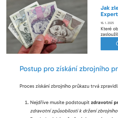
Jak zl
Expert
16. 1. 2025
Které ob
zaslouži
Č
Postup pro získání zbrojního p
Proces získání zbrojního průkazu trvá zpravid
Nejdříve musíte podstoupit
zdravotní p
zdravotní způsobilosti k držení zbrojníh