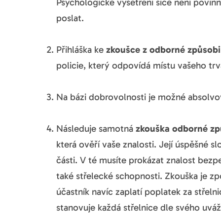
Psychologické vyšetření sice není povinn
poslat.
Přihláška ke
zkoušce z odborné způsobi
policie, který odpovídá místu vašeho trv
Na bázi dobrovolnosti je možné absolv
Následuje samotná
zkouška odborné zp
která ověří vaše znalosti. Její úspěšné s
části. V té musíte prokázat znalost bezp
také střelecké schopnosti. Zkouška je z
účastník navíc zaplatí poplatek za střelnic
stanovuje každá střelnice dle svého uváž