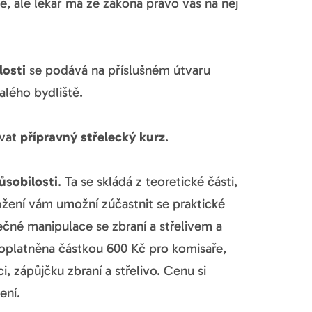
é, ale lékař má ze zákona právo vás na něj
losti
se podává na příslušném útvaru
alého bydliště.
ovat
přípravný střelecký kurz
.
ůsobilosti
. Ta se skládá z teoretické části,
ložení vám umožní zúčastnit se praktické
ečné manipulace se zbraní a střelivem a
poplatněna částkou 600 Kč pro komisaře,
i, zápůjčku zbraní a střelivo. Cenu si
ení.