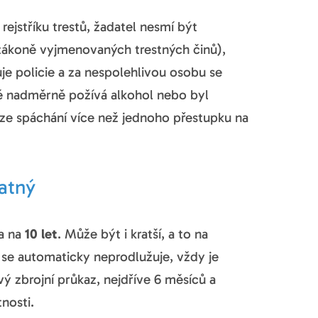
rejstříku trestů, žadatel nesmí být
zákoně vyjmenovaných trestných činů),
uje policie a za nespolehlivou osobu se
ně nadměrně požívá alkohol nebo byl
ze spáchání více než jednoho přestupku na
latný
na na
10 let
. Může být i kratší, a to na
 se automaticky neprodlužuje, vždy je
ý zbrojní průkaz, nejdříve 6 měsíců a
nosti.