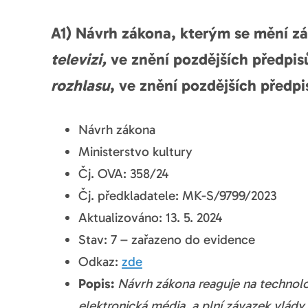
A1) Návrh zákona, kterým se mění zá
televizi,
ve znění pozdějších předpis
rozhlasu
, ve znění pozdějších předpis
Návrh zákona
Ministerstvo kultury
Čj. OVA: 358/24
Čj. předkladatele: MK-S/9799/2023
Aktualizováno: 13. 5. 2024
Stav: 7 – zařazeno do evidence
Odkaz:
zde
Popis:
Návrh zákona reaguje na technolo
elektronická média, a plní závazek vlády