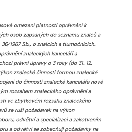
asové omezení platnosti oprávnění k
ckých osob zapsaných do seznamu znalců a
36/1967 Sb., o znalcích a tlumočnících.
oprávnění znaleckých kanceláří a
ozí právní úpravy o 3 roky (do 31. 12.
ýkon znalecké činnosti formou znalecké
pojení do činnosti znalecké kanceláře nově
ným rozsahem znaleckého oprávnění a
sti ve zbytkovém rozsahu znaleckého
avů se ruší požadavek na výkon
oru, odvětví a specializaci a zakotvením
oru a odvětví se zobecňují požadavky na