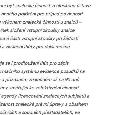
ci být znalecká činnost znaleckého ústavu
vinného pojištění pro případ povinnosti
s výkonem znalecké činnosti u znalců –
nek složení vstupní zkoušky znalce
cné části vstupní zkoušky při žádosti
 a zkrácení lhůty pro další možné
je se i prodloužení lhůt pro zápis
formačního systému evidence posudků na
 a přiznaném znalečném až na 90 dnů
ěny směřující ke zefektivnění činnosti
ní agendy licencování znaleckých subjektů a
zanost znalecké právní úpravy s obsahem
očnících a soudních překladatelích, ve