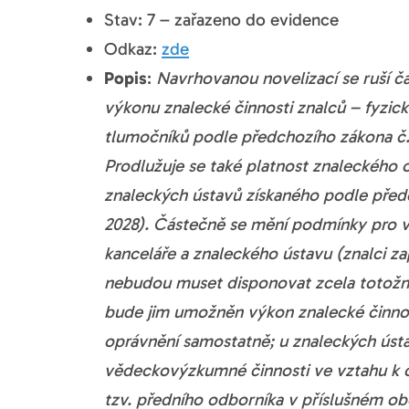
Stav: 7 – zařazeno do evidence
Odkaz:
zde
Popis
:
Navrhovanou novelizací se ruší č
výkonu znalecké činnosti znalců – fyzi
tlumočníků podle předchozího zákona č. 
Prodlužuje se také platnost znaleckého 
znaleckých ústavů získaného podle předch
2028). Částečně se mění podmínky pro v
kanceláře a znaleckého ústavu (znalci za
nebudou muset disponovat zcela totož
bude jim umožněn výkon znalecké činno
oprávnění samostatně; u znaleckých úst
vědeckovýzkumné činnosti ve vztahu k ob
tzv. předního odborníka v příslušném ob