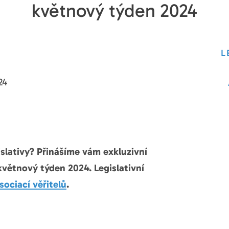
květnový týden 2024
L
24
islativy? Přinášíme vám exkluzivní
květnový týden 2024. Legislativní
ociací věřitelů
.