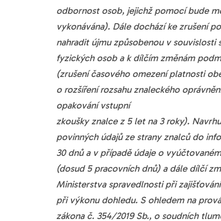
odbornost osob, jejichž pomocí bude mo
vykonávána). Dále dochází ke zrušení po
nahradit újmu způsobenou v souvislosti 
fyzických osob a k dílčím změnám podmí
(zrušení časového omezení platnosti obe
o rozšíření rozsahu znaleckého oprávnění
opakování vstupní
zkoušky znalce z 5 let na 3 roky). Navrhu
povinných údajů ze strany znalců do in
30 dnů a v případě údaje o vyúčtovaném
(dosud 5 pracovních dnů) a dále dílčí zm
Ministerstva spravedlnosti při zajišťová
při výkonu dohledu. S ohledem na prová
zákona č. 354/2019 Sb., o soudních tlum