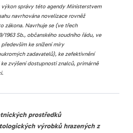
ý výkon správy této agendy Ministerstvem
zsahu navrhována novelizace rovněž
to zákona. Navrhuje se (ve třech
 99/1963 Sb., občanského soudního řádu, ve
 především ke snížení míry
oukromých zadavatelů), ke zefektivnění
 ke zvýšení dostupnosti znalců, primárně
i.
tnických prostředků
tologických výrobků hrazených z