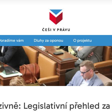
Poradíme vám
Dluhy za oponou
O projektu
zivně: Legislativní přehled za