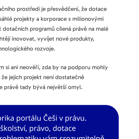
čního prostředí je přesvědčení, že dotace
zsáhlé projekty a korporace s milionovými
t dotačních programů cílená právě na malé
htějí inovovat, vyvíjet nové produkty,
hnologického rozvoje.
em si ani neověří, zda by na podporu mohly
že jejich projekt není dostatečně
e právě tady bývá největší omyl.