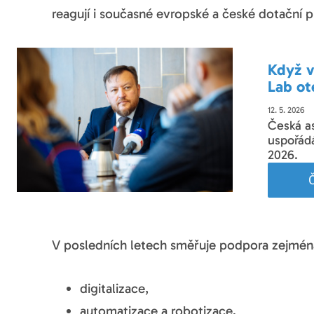
reagují i současné evropské a české dotační 
Když v
Lab ot
12. 5. 2026
Česká a
uspořádá
2026.
Č
V posledních letech směřuje podpora zejména
digitalizace,
automatizace a robotizace,