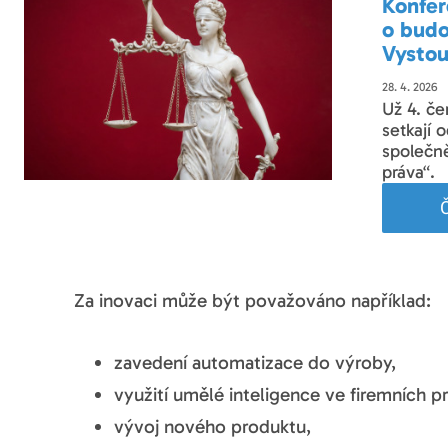
Konfer
o budo
Vystou
28. 4. 2026
Už 4. če
setkají 
společn
práva“.
Č
Za inovaci může být považováno například:
zavedení automatizace do výroby,
využití umělé inteligence ve firemních 
vývoj nového produktu,