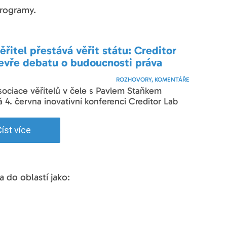
programy.
ěřitel přestává věřit státu: Creditor
evře debatu o budoucnosti práva
ROZHOVORY, KOMENTÁŘE
sociace věřitelů v čele s Pavlem Staňkem
 4. června inovativní konferenci Creditor Lab
íst více
 do oblastí jako: