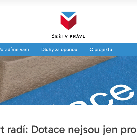
Poradíme vám
Dluhy za oponou
O projektu
t radí: Dotace nejsou jen pro