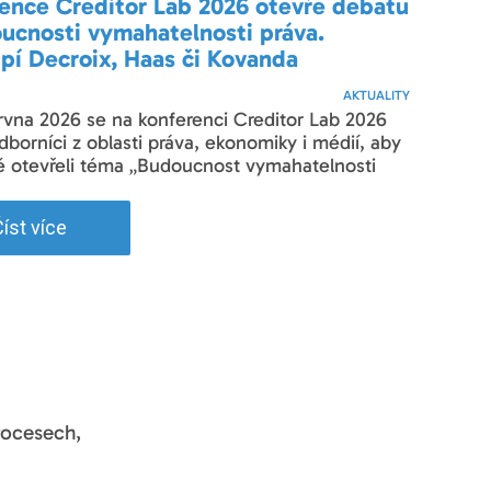
ence Creditor Lab 2026 otevře debatu
ucnosti vymahatelnosti práva.
pí Decroix, Haas či Kovanda
AKTUALITY
rvna 2026 se na konferenci Creditor Lab 2026
odborníci z oblasti práva, ekonomiky i médií, aby
ě otevřeli téma „Budoucnost vymahatelnosti
íst více
procesech,