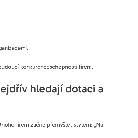
ganizacemi.
budoucí konkurenceschopnosti firem.
jdřív hledají dotaci a
 Mnoho firem začne přemýšlet stylem: „Na