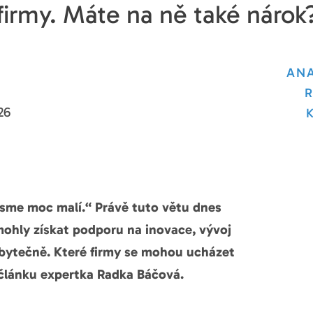
firmy. Máte na ně také nárok
ANA
26
me moc malí.“ Právě tuto větu dnes
mohly získat podporu na inovace, vývoj
zbytečně. Které firmy se mohou ucházet
 článku expertka Radka Báčová.