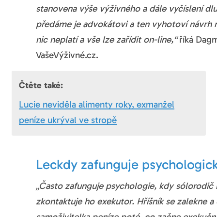
stanovena výše výživného a dále vyčíslení d
předáme je advokátovi a ten vyhotoví návrh na
nic neplatí a vše lze zařídit on-line,“
říká Dagm
VašeVýživné.cz.
Čtěte také:
Lucie neviděla alimenty roky, exmanžel
peníze ukrýval ve stropě
Leckdy zafunguje psychologick
„Často zafunguje psychologie, kdy sólorodič ř
zkontaktuje ho exekutor. Hříšník se zalekne a 
samoživitelka peníze poté, co začne exekuční ř