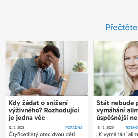
Přečtěte
Kdy žádat o snížení
Stát nebude p
výživného? Rozhodující
vymáhání ali
je jedna věc
úspěšnější ne
12. 2. 2021
PORADNA
16. 12. 2020
ROZHO
Čtyřicetiletý otec dvou dětí
„K vymáhání ali