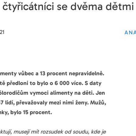
čtyřicátníci se dvěma dětmi
21
ANA
imenty vůbec a 13 procent nepravidelně.
tě předloni to bylo o 6 000 více. S daty
ólorodičům vymoci alimenty na děti. Jen
67 lidí, převažovaly mezi nimi ženy. Mužů,
ky, bylo 15 procent.
ktují, musejí mít rozsudek od soudu, kde je