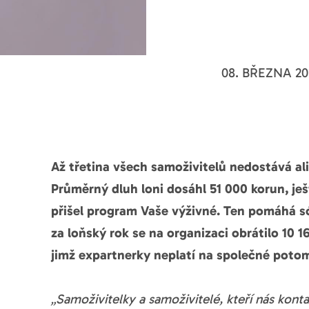
08. BŘEZNA 20
Až třetina všech samoživitelů nedostává al
Průměrný dluh loni dosáhl 51 000 korun, ješ
přišel program Vaše výživné. Ten pomáhá s
za loňský rok se na organizaci obrátilo 10 1
jimž expartnerky neplatí na společné potom
„Samoživitelky a samoživitelé, kteří nás konta