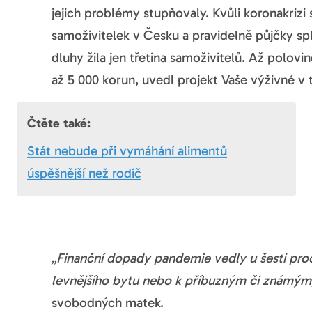
jejich problémy stupňovaly. Kvůli koronakrizi 
samoživitelek v Česku a pravidelně půjčky spl
dluhy žila jen třetina samoživitelů. Až polovin
až 5 000 korun, uvedl projekt Vaše výživné v 
Čtěte také:
Stát nebude při vymáhání alimentů
úspěšnější než rodič
„Finanční dopady pandemie vedly u šesti proc
levnějšího bytu nebo k příbuzným či známým
svobodných matek.