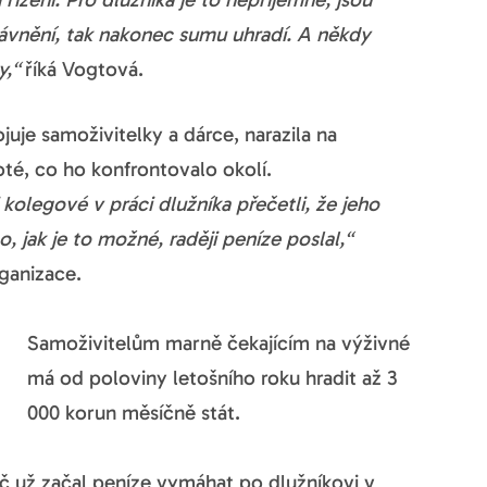
rávnění, tak nakonec sumu uhradí. A někdy
,“
říká Vogtová.
uje samoživitelky a dárce, narazila na
oté, co ho konfrontovalo okolí.
olegové v práci dlužníka přečetli, že jeho
, jak je to možné, raději peníze poslal,“
ganizace.
Samoživitelům marně čekajícím na výživné
má od poloviny letošního roku hradit až 3
000 korun měsíčně stát.
č už začal peníze vymáhat po dlužníkovi v