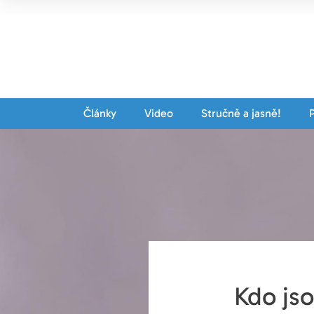
Články
Video
Stručně a jasně!
Kdo js