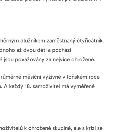
ůměrným dlužníkem zaměstnaný čtyřicátník,
ednoho až dvou dětí a pochází
ré jsou považovány za nejvíce ohrožené.
 průměrné měsíční výživné v loňském roce
n. A každý 18. samoživitel má vyměřené
oživitelů k ohrožené skupině, ale s krizí se