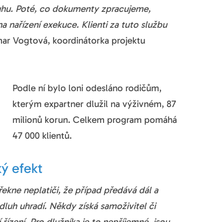
luhu. Poté, co dokumenty zpracujeme,
 nařízení exekuce. Klienti za tuto službu
ar Vogtová, koordinátorka projektu
Podle ní bylo loni odesláno rodičům,
kterým expartner dlužil na výživném, 87
milionů korun. Celkem program pomáhá
47 000 klientů.
ý efekt
ekne neplatiči, že případ předává dál a
dluh uhradí. Někdy získá samoživitel či
ízení. Pro dlužníka je to nepříjemné, jsou