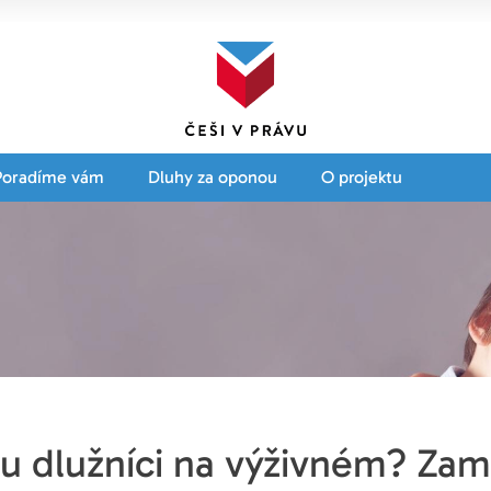
Poradíme vám
Dluhy za oponou
O projektu
ou dlužníci na výživném? Zam