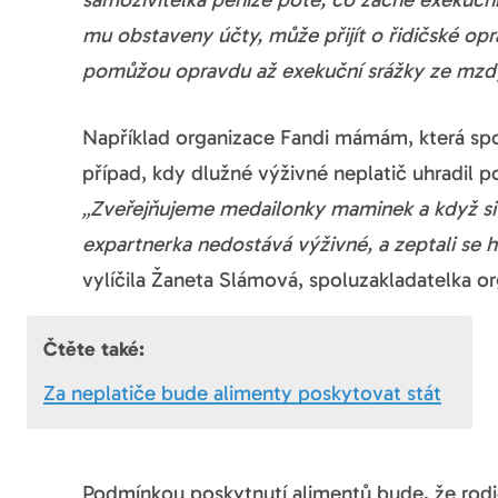
mu obstaveny účty, může přijít o řidičské op
pomůžou opravdu až exekuční srážky ze mzdy
Například organizace Fandi mámám, která spoj
případ, kdy dlužné výživné neplatič uhradil p
„Zveřejňujeme medailonky maminek a když si k
expartnerka nedostává výživné, a zeptali se ho
vylíčila Žaneta Slámová, spoluzakladatelka or
Čtěte také:
Za neplatiče bude alimenty poskytovat stát
Podmínkou poskytnutí alimentů bude, že rodi