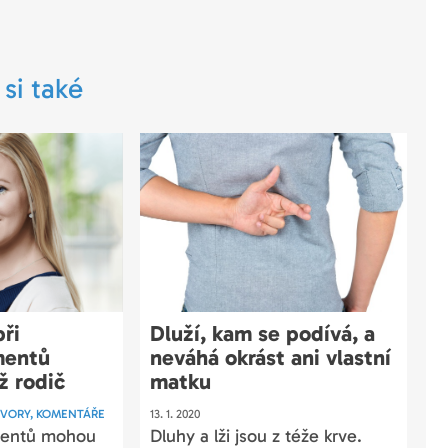
 si také
ři
Dluží, kam se podívá, a
mentů
neváhá okrást ani vlastní
ž rodič
matku
VORY, KOMENTÁŘE
13. 1. 2020
mentů mohou
Dluhy a lži jsou z téže krve.