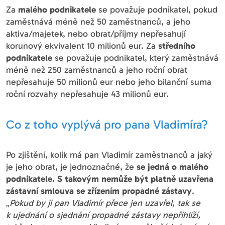
Za
malého
podnikatele
se považuje podnikatel, pokud
zaměstnává méně než 50 zaměstnanců, a jeho
aktiva/majetek, nebo obrat/příjmy nepřesahují
korunový ekvivalent 10 milionů eur. Za
středního
podnikatele
se považuje podnikatel, který zaměstnává
méně než 250 zaměstnanců a jeho roční obrat
nepřesahuje 50 milionů eur nebo jeho bilanční suma
roční rozvahy nepřesahuje 43 milionů eur.
Co z toho vyplývá pro pana Vladimíra?
Po zjištění, kolik má pan Vladimír zaměstnanců a jaký
je jeho obrat, je jednoznačné, že
se jedná o malého
podnikatele. S takovým nemůže být platně uzavřena
zástavní smlouva se zřízením propadné zástavy
.
„
Pokud by ji pan Vladimír přece jen uzavřel, tak se
k ujednání o sjednání propadné zástavy nepřihlíží,