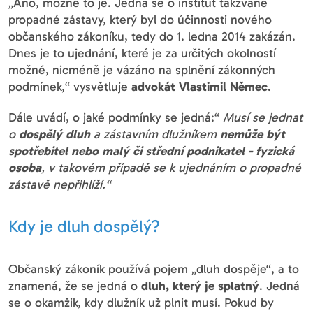
„Ano, možné to je. Jedná se o institut takzvané
propadné zástavy, který byl do účinnosti nového
občanského zákoníku, tedy do 1. ledna 2014 zakázán.
Dnes je to ujednání, které je za určitých okolností
možné, nicméně je vázáno na splnění zákonných
podmínek,“ vysvětluje
advokát Vlastimil Němec
.
Dále uvádí, o jaké podmínky se jedná:“
Musí se jednat
o
dospělý dluh
a zástavním dlužníkem
nemůže být
spotřebitel
nebo
malý či střední podnikatel - fyzická
osoba
, v takovém případě se k ujednáním o propadné
zástavě nepřihlíží.“
Kdy je dluh dospělý?
Občanský zákoník používá pojem „dluh dospěje“, a to
znamená, že se jedná o
dluh, který je splatný
. Jedná
se o okamžik, kdy dlužník už plnit musí. Pokud by