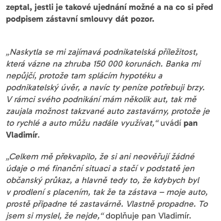
zeptal, jestli je takové ujednání možné a na co si před
podpisem zástavní smlouvy dát pozor.
„Naskytla se mi zajímavá podnikatelská příležitost,
která vázne na zhruba 150 000 korunách. Banka mi
nepůjčí, protože tam splácím hypotéku a
podnikatelský úvěr, a navíc ty peníze potřebuji brzy.
V rámci svého podnikání mám několik aut, tak mě
zaujala možnost takzvané auto zastavárny, protože je
to rychlé a auto můžu nadále využívat,“
uvádí
pan
Vladimír
.
„Celkem mě překvapilo, že si ani neověřují žádné
údaje o mé finanční situaci a stačí v podstatě jen
občanský průkaz, a hlavně tedy to, že kdybych byl
v prodlení s placením, tak že ta zástava – moje auto,
prostě připadne té zastavárně. Vlastně propadne. To
jsem si myslel, že nejde,“
doplňuje pan Vladimír.