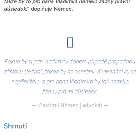
takže by to pro pana Vladimíra nemělo žádný právní
důsledek
,“ doplňuje Němec.
Pokud by si pan Vladimír v daném případě propadnou
zástavu sjednal, zákon by ho ochránil. K ujednání by se
nepřihlíželo, a pro pana Vladimíra by tak nemělo
žádný právní důsledek.
—
Vlastimil Němec | advokát
—
Shrnutí