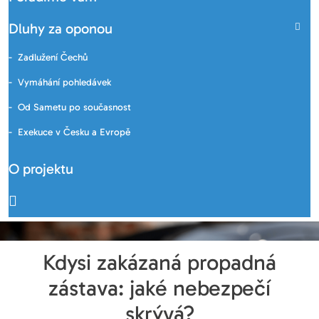
Dluhy za oponou
Zadlužení Čechů
Vymáhání pohledávek
Od Sametu po současnost
Exekuce v Česku a Evropě
O projektu
Kdysi zakázaná propadná
zástava: jaké nebezpečí
skrývá?