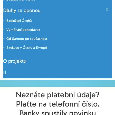
Dluhy za oponou
Zadlužení Čechů
Vymáhání pohledávek
Od Sametu po současnost
Exekuce v Česku a Evropě
O projektu
Neznáte platební údaje?
Plaťte na telefonní číslo.
Banky spustily novinku