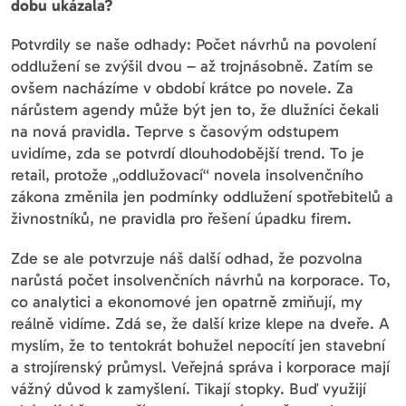
dobu ukázala?
Potvrdily se naše odhady: Počet návrhů na povolení
oddlužení se zvýšil dvou – až trojnásobně. Zatím se
ovšem nacházíme v období krátce po novele. Za
nárůstem agendy může být jen to, že dlužníci čekali
na nová pravidla. Teprve s časovým odstupem
uvidíme, zda se potvrdí dlouhodobější trend. To je
retail, protože „oddlužovací“ novela insolvenčního
zákona změnila jen podmínky oddlužení spotřebitelů a
živnostníků, ne pravidla pro řešení úpadku firem.
Zde se ale potvrzuje náš další odhad, že pozvolna
narůstá počet insolvenčních návrhů na korporace. To,
co analytici a ekonomové jen opatrně zmiňují, my
reálně vidíme. Zdá se, že další krize klepe na dveře. A
myslím, že to tentokrát bohužel nepocítí jen stavební
a strojírenský průmysl. Veřejná správa i korporace mají
vážný důvod k zamyšlení. Tikají stopky. Buď využijí