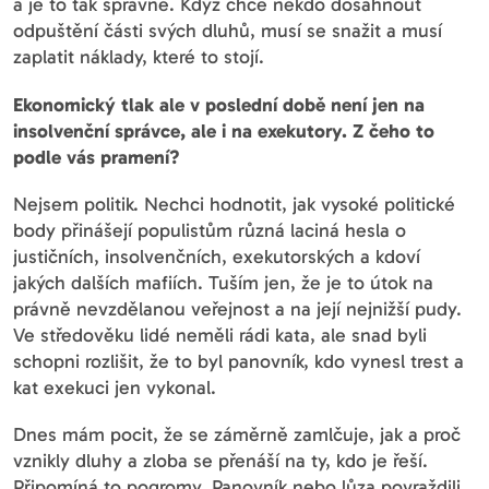
a je to tak správně. Když chce někdo dosáhnout
odpuštění části svých dluhů, musí se snažit a musí
zaplatit náklady, které to stojí.
Ekonomický tlak ale v poslední době není jen na
insolvenční správce, ale i na exekutory. Z čeho to
podle vás pramení?
Nejsem politik. Nechci hodnotit, jak vysoké politické
body přinášejí populistům různá laciná hesla o
justičních, insolvenčních, exekutorských a kdoví
jakých dalších mafiích. Tuším jen, že je to útok na
právně nevzdělanou veřejnost a na její nejnižší pudy.
Ve středověku lidé neměli rádi kata, ale snad byli
schopni rozlišit, že to byl panovník, kdo vynesl trest a
kat exekuci jen vykonal.
Dnes mám pocit, že se záměrně zamlčuje, jak a proč
vznikly dluhy a zloba se přenáší na ty, kdo je řeší.
Připomíná to pogromy. Panovník nebo lůza povraždili