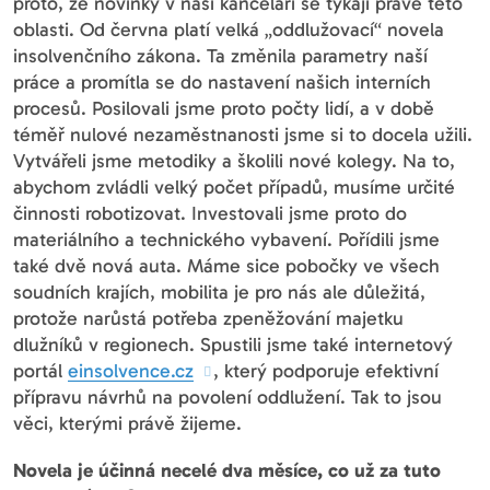
proto, že novinky v naší kanceláři se týkají právě této
oblasti. Od června platí velká „oddlužovací“ novela
insolvenčního zákona. Ta změnila parametry naší
práce a promítla se do nastavení našich interních
procesů. Posilovali jsme proto počty lidí, a v době
téměř nulové nezaměstnanosti jsme si to docela užili.
Vytvářeli jsme metodiky a školili nové kolegy. Na to,
abychom zvládli velký počet případů, musíme určité
činnosti robotizovat. Investovali jsme proto do
materiálního a technického vybavení. Pořídili jsme
také dvě nová auta. Máme sice pobočky ve všech
soudních krajích, mobilita je pro nás ale důležitá,
protože narůstá potřeba zpeněžování majetku
dlužníků v regionech. Spustili jsme také internetový
portál
einsolvence.cz
, který podporuje efektivní
přípravu návrhů na povolení oddlužení. Tak to jsou
věci, kterými právě žijeme.
Novela je účinná necelé dva měsíce, co už za tuto