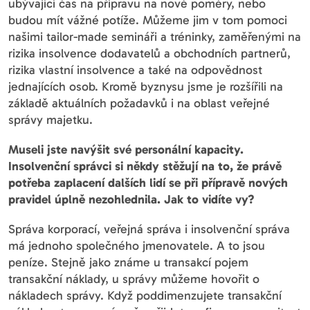
ubývající čas na přípravu na nové poměry, nebo
budou mít vážné potíže. Můžeme jim v tom pomoci
našimi tailor-made semináři a tréninky, zaměřenými na
rizika insolvence dodavatelů a obchodních partnerů,
rizika vlastní insolvence a také na odpovědnost
jednajících osob. Kromě byznysu jsme je rozšířili na
základě aktuálních požadavků i na oblast veřejné
správy majetku.
Museli jste navýšit své personální kapacity.
Insolvenční správci si někdy stěžují na to, že právě
potřeba zaplacení dalších lidí se při přípravě nových
pravidel úplně nezohlednila. Jak to vidíte vy?
Správa korporací, veřejná správa i insolvenční správa
má jednoho společného jmenovatele. A to jsou
peníze. Stejně jako známe u transakcí pojem
transakční náklady, u správy můžeme hovořit o
nákladech správy. Když poddimenzujete transakční