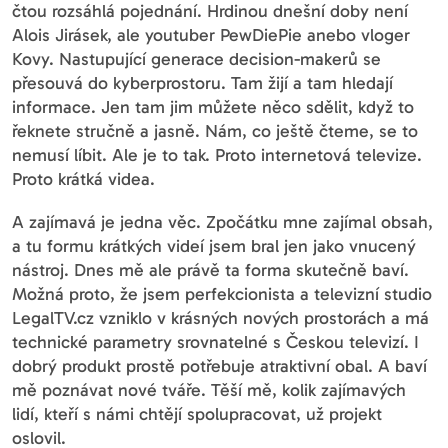
čtou rozsáhlá pojednání. Hrdinou dnešní doby není
Alois Jirásek, ale youtuber PewDiePie anebo vloger
Kovy. Nastupující generace decision-makerů se
přesouvá do kyberprostoru. Tam žijí a tam hledají
informace. Jen tam jim můžete něco sdělit, když to
řeknete stručně a jasně. Nám, co ještě čteme, se to
nemusí líbit. Ale je to tak. Proto internetová televize.
Proto krátká videa.
A zajímavá je jedna věc. Zpočátku mne zajímal obsah,
a tu formu krátkých videí jsem bral jen jako vnucený
nástroj. Dnes mě ale právě ta forma skutečně baví.
Možná proto, že jsem perfekcionista a televizní studio
LegalTV.cz vzniklo v krásných nových prostorách a má
technické parametry srovnatelné s Českou televizí. I
dobrý produkt prostě potřebuje atraktivní obal. A baví
mě poznávat nové tváře. Těší mě, kolik zajímavých
lidí, kteří s námi chtějí spolupracovat, už projekt
oslovil.