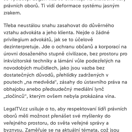
právních oborů. Ti vidí deformace systému jasným
zrakem.
Třeba neustálou snahu zasahovat do důvěrného
vztahu advokáta a jeho klienta. Nejde o žádné
privilegium advokátů, jak se to účelově
dezinterpretuje. Jde o ochranu občanů a korporací na
úrovni dosaženého stupně civilizace, bez prostoru pro
inkvizitorské techniky a lámání vůle podezřelých na
novodobých mučidlech, jako jsou vazba bez
dostatečných důvodů, přehlídky zadržených v
poutech „na medvěda“, zásahy do ústavního práva na
obhajobu anebo předsudečný mediální lynč
„zločinců“, kterým ovšem nebyla prokázána vina.
LegalTV.cz usiluje o to, aby respektovaní lídři právních
oborů měli možnost přenášet své myšlenky do
veřejného prostoru, do světa veřejné správy a
byznysu. Zaměřuje se na aktuální témata, což jsou