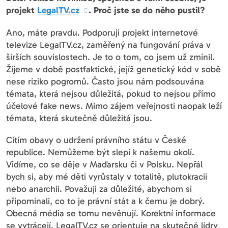
projekt
LegalTV.cz
. Proč jste se do něho pustil?
Ano, máte pravdu. Podporuji projekt internetové
televize LegalTV.cz, zaměřený na fungování práva v
širších souvislostech. Je to o tom, co jsem už zmínil.
Žijeme v době postfaktické, jejíž genetický kód v sobě
nese riziko pogromů. Často jsou nám podsouvána
témata, která nejsou důležitá, pokud to nejsou přímo
účelové fake news. Mimo zájem veřejnosti naopak leží
témata, která skutečně důležitá jsou.
Cítím obavy o udržení právního státu v České
republice. Nemůžeme být slepí k našemu okolí.
Vidíme, co se děje v Maďarsku či v Polsku. Nepřál
bych si, aby mé děti vyrůstaly v totalitě, plutokracii
nebo anarchii. Považuji za důležité, abychom si
připomínali, co to je právní stát a k čemu je dobrý.
Obecná média se tomu nevěnují. Korektní informace
se vytrácejí. LegalTV.cz se orientuje na skutečné lídry