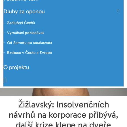
Dluhy za oponou
Zadlužení Čechů
Vymáhání pohledávek
Od Sametu po současnost
Exekuce v Česku a Evropě
O projektu
Žižlavský: Insolvenčních
návrhů na korporace přibývá,
další krize klepe na dveře