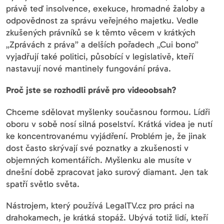
právě teď insolvence, exekuce, hromadné žaloby a
odpovědnost za správu veřejného majetku. Vedle
zkušených právníků se k těmto věcem v krátkých
„Zprávách z práva” a delších pořadech „Cui bono”
vyjadřují také politici, působící v legislativě, kteří
nastavují nové mantinely fungování práva.
Proč jste se rozhodli právě pro videoobsah?
Chceme sdělovat myšlenky současnou formou. Lídři
oboru v sobě nosí silná poselství. Krátká videa je nutí
ke koncentrovanému vyjádření. Problém je, že jinak
dost často skrývají své poznatky a zkušenosti v
objemných komentářích. Myšlenku ale musíte v
dnešní době zpracovat jako surový diamant. Jen tak
spatří světlo světa.
Nástrojem, který používá LegalTV.cz pro práci na
drahokamech, je krátká stopáž. Ubývá totiž lidí, kteří