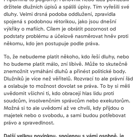
držitele dlužních úpisů a spálili úpisy. Tím vyřešili své
dluhy. Velmi drsná podoba oddlužení, zpravidla
spojená s podobnou rétorikou, jako jsou dnešní
výkřiky o mafiích. Cílem je obrátit pozornost od
podstaty problému a účelově nasměrovat hněv proti
někomu, kdo jen postupuje podle práva.
To, že nebudeme platit někoho, kdo řeší dluhy, nebo
ho budeme platit málo, zní líbivě. Může to skutečně
znemožnit vymáhání dluhů a přinést politické body.
Dlužníků je více než věřitelů. Rozvrací to ale právní řád
a oslabuje to možnost dovolat se práva. To by si měli
uvědomit všichni ti, kdo obracejí hlas lidu proti
soudcům, insolvenčním správcům nebo exekutorům.
Možná si to ale uvědomí až ve chvíli, kdy přijdou o
majetek nebo o svobodu, a sami budou potřebovat
právo a spravedlnost.
Další velkou novinkou, spojenou s vámi osobně, je