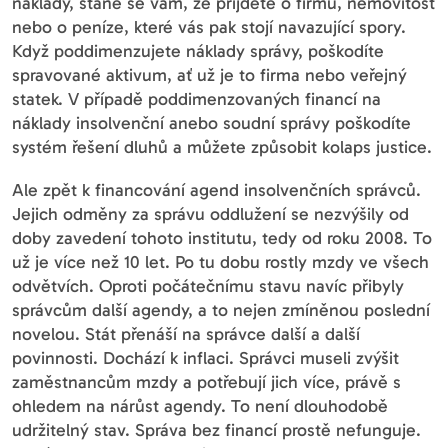
náklady, stane se vám, že přijdete o firmu, nemovitost
nebo o peníze, které vás pak stojí navazující spory.
Když poddimenzujete náklady správy, poškodíte
spravované aktivum, ať už je to firma nebo veřejný
statek. V případě poddimenzovaných financí na
náklady insolvenční anebo soudní správy poškodíte
systém řešení dluhů a můžete způsobit kolaps justice.
Ale zpět k financování agend insolvenčních správců.
Jejich odměny za správu oddlužení se nezvýšily od
doby zavedení tohoto institutu, tedy od roku 2008. To
už je více než 10 let. Po tu dobu rostly mzdy ve všech
odvětvích. Oproti počátečnímu stavu navíc přibyly
správcům další agendy, a to nejen zmíněnou poslední
novelou. Stát přenáší na správce další a další
povinnosti. Dochází k inflaci. Správci museli zvýšit
zaměstnancům mzdy a potřebují jich více, právě s
ohledem na nárůst agendy. To není dlouhodobě
udržitelný stav. Správa bez financí prostě nefunguje.