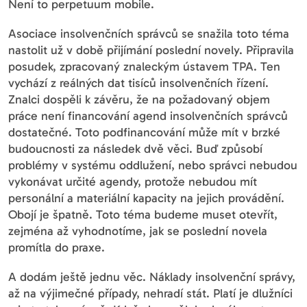
Není to perpetuum mobile.
Asociace insolvenčních správců se snažila toto téma
nastolit už v době přijímání poslední novely. Připravila
posudek, zpracovaný znaleckým ústavem TPA. Ten
vychází z reálných dat tisíců insolvenčních řízení.
Znalci dospěli k závěru, že na požadovaný objem
práce není financování agend insolvenčních správců
dostatečné. Toto podfinancování může mít v brzké
budoucnosti za následek dvě věci. Buď způsobí
problémy v systému oddlužení, nebo správci nebudou
vykonávat určité agendy, protože nebudou mít
personální a materiální kapacity na jejich provádění.
Obojí je špatně. Toto téma budeme muset otevřít,
zejména až vyhodnotíme, jak se poslední novela
promítla do praxe.
A dodám ještě jednu věc. Náklady insolvenční správy,
až na výjimečné případy, nehradí stát. Platí je dlužníci