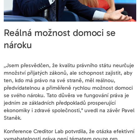
Reálná možnost domoci se
nároku
„Jsem přesvědčen, že kvalitu právního státu neurčuje
množství přijatých zákonů, ale schopnost zajistit, aby
ten, kdo má právo na své straně, měl reálnou,
předvídatelnou a přiměřeně rychlou možnost domoci
se svého nároku. Tato důvěra ve fungování práva je
jedním ze základních předpokladů prosperující
ekonomiky i zdravé společnosti," uvedl na závěr Pavel
Staněk.
Konference Creditor Lab potvrdila, že otázka efektivní
vymahatelnosti práva není tématem pouze pro