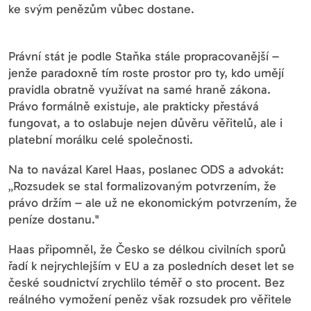
ke svým penězům vůbec dostane.
Právní stát je podle Staňka stále propracovanější –
jenže paradoxně tím roste prostor pro ty, kdo umějí
pravidla obratně využívat na samé hraně zákona.
Právo formálně existuje, ale prakticky přestává
fungovat, a to oslabuje nejen důvěru věřitelů, ale i
platební morálku celé společnosti.
Na to navázal Karel Haas, poslanec ODS a advokát:
„Rozsudek se stal formalizovaným potvrzením, že
právo držím – ale už ne ekonomickým potvrzením, že
peníze dostanu."
Haas připomněl, že Česko se délkou civilních sporů
řadí k nejrychlejším v EU a za posledních deset let se
české soudnictví zrychlilo téměř o sto procent. Bez
reálného vymožení peněz však rozsudek pro věřitele