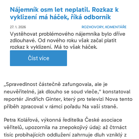
Nájemník osm let neplatil. Rozkaz k
vyklizení má háček, říká odborník
27. 1. 2026
ROZHOVORY, KOMENTÁŘE
Vystěhovat problémového nájemníka bylo dříve
zdlouhavé. Od nového roku však začal platit
rozkaz k vyklizení. Má to však háček.
Číst více
„Spravedlnost částečně zafungovala, ale je
neuvěřitelné, jak dlouho se soud vleče,“ konstatoval
reportér Jindřich Ginter, který pro televizi Nova tento
příběh zpracoval v rámci pořadu Na vaší straně.
Petra Kolářová, výkonná ředitelka České asociace
věřitelů, upozornila na znepokojivý údaj: až čtrnáct
tisíc probíhajících oddlužení zahrnuje dluh vzniklý z