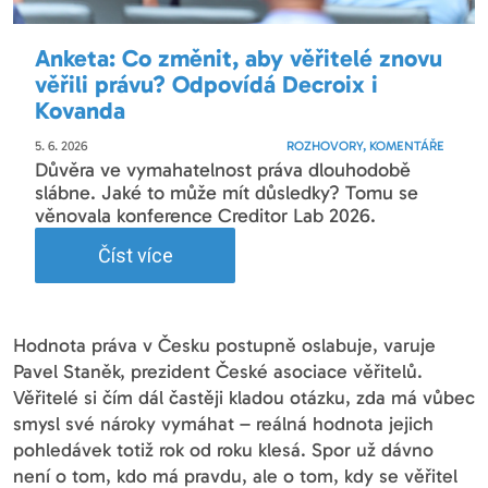
Anketa: Co změnit, aby věřitelé znovu
věřili právu? Odpovídá Decroix i
Kovanda
5. 6. 2026
ROZHOVORY, KOMENTÁŘE
Důvěra ve vymahatelnost práva dlouhodobě
slábne. Jaké to může mít důsledky? Tomu se
věnovala konference Creditor Lab 2026.
Číst více
Hodnota práva v Česku postupně oslabuje, varuje
Pavel Staněk, prezident České asociace věřitelů.
Věřitelé si čím dál častěji kladou otázku, zda má vůbec
smysl své nároky vymáhat – reálná hodnota jejich
pohledávek totiž rok od roku klesá. Spor už dávno
není o tom, kdo má pravdu, ale o tom, kdy se věřitel