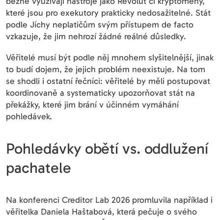
běžně využívají nástroje jako Revolut či kryptoměny,
které jsou pro exekutory prakticky nedosažitelné. Stát
podle Jíchy neplatičům svým přístupem de facto
vzkazuje, že jim nehrozí žádné reálné důsledky.
Věřitelé musí být podle něj mnohem slyšitelnější, jinak
to budí dojem, že jejich problém neexistuje. Na tom
se shodli i ostatní řečníci: věřitelé by měli postupovat
koordinovaně a systematicky upozorňovat stát na
překážky, které jim brání v účinném vymáhání
pohledávek.
Pohledávky obětí vs. oddlužení
pachatele
Na konferenci Creditor Lab 2026 promluvila například i
věřitelka Daniela Haštabová, která pečuje o svého