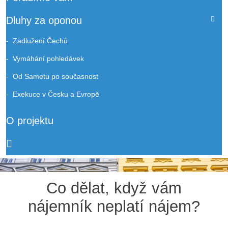
Dluhy za oponou
Zadlužení Čechů
Vymáhání pohledávek
Od Sametu po současnost
Exekuce v Česku a Evropě
O projektu
Co dělat, když vám
nájemník neplatí nájem?