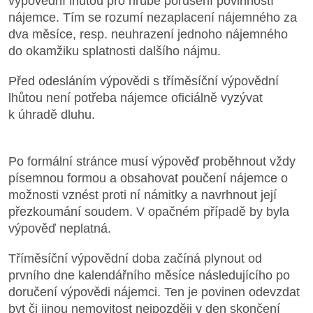
výpovědní lhůtou pro hrubé porušení povinností
nájemce. Tím se rozumí nezaplacení nájemného za
dva měsíce, resp. neuhrazení jednoho nájemného
do okamžiku splatnosti dalšího nájmu.
Před odesláním výpovědi s tříměsíční výpovědní
lhůtou není potřeba nájemce oficiálně vyzývat
k úhradě dluhu.
Po formální stránce musí výpověď proběhnout vždy
písemnou formou a obsahovat poučení nájemce o
možnosti vznést proti ní námitky a navrhnout její
přezkoumání soudem. V opačném případě by byla
výpověď neplatná.
Tříměsíční výpovědní doba začíná plynout od
prvního dne kalendářního měsíce následujícího po
doručení výpovědi nájemci. Ten je povinen odevzdat
byt či jinou nemovitost nejpozději v den skončení