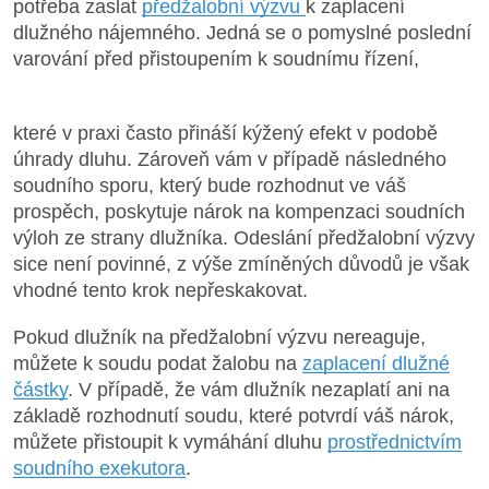
potřeba zaslat
předžalobní výzvu
k zaplacení
dlužného nájemného. Jedná se o pomyslné poslední
varování před přistoupením k soudnímu řízení,
které v praxi často přináší kýžený efekt v podobě
úhrady dluhu. Zároveň vám v případě následného
soudního sporu, který bude rozhodnut ve váš
prospěch, poskytuje nárok na kompenzaci soudních
výloh ze strany dlužníka. Odeslání předžalobní výzvy
sice není povinné, z výše zmíněných důvodů je však
vhodné tento krok nepřeskakovat.
Pokud dlužník na předžalobní výzvu nereaguje,
můžete k soudu podat žalobu na
zaplacení dlužné
částky
. V případě, že vám dlužník nezaplatí ani na
základě rozhodnutí soudu, které potvrdí váš nárok,
můžete přistoupit k vymáhání dluhu
prostřednictvím
soudního exekutora
.