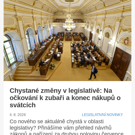
Chystané změny v legislativě: Na
očkování k zubaři a konec nákupů o
svátcích
4. 8. 2026
LEGISLATIVNÍ NOVINKY
Co nového se aktuálně chystá v oblasti
legislativy? Přinášíme vám přehled návrhů
zákonů a nařízení za druhou polovinu července