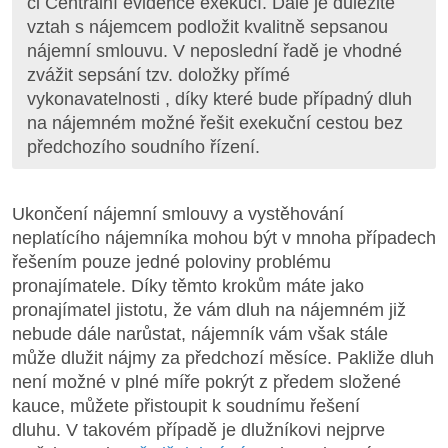
či Centrální evidence exekucí. Dále je důležité
vztah s nájemcem podložit kvalitně sepsanou
nájemní smlouvu. V neposlední řadě je vhodné
zvážit sepsání tzv. doložky přímé
vykonavatelnosti , díky které bude případný dluh
na nájemném možné řešit exekuční cestou bez
předchozího soudního řízení.
Ukončení nájemní smlouvy a vystěhování
neplatícího nájemníka mohou být v mnoha případech
řešením pouze jedné poloviny problému
pronajímatele. Díky těmto krokům máte jako
pronajímatel jistotu, že vám dluh na nájemném již
nebude dále narůstat, nájemník vám však stále
může dlužit nájmy za předchozí měsíce. Pakliže dluh
není možné v plné míře pokrýt z předem složené
kauce, můžete přistoupit k soudnímu řešení
dluhu. V takovém případě je dlužníkovi nejprve