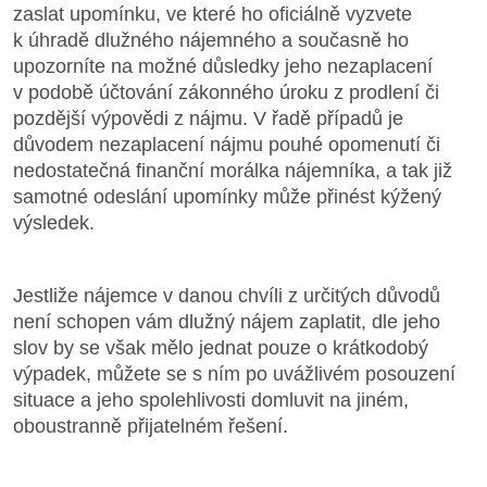
zaslat upomínku, ve které ho oficiálně vyzvete
k úhradě dlužného nájemného a současně ho
upozorníte na možné důsledky jeho nezaplacení
v podobě účtování zákonného úroku z prodlení či
pozdější výpovědi z nájmu. V řadě případů je
důvodem nezaplacení nájmu pouhé opomenutí či
nedostatečná finanční morálka nájemníka, a tak již
samotné odeslání upomínky může přinést kýžený
výsledek.
Jestliže nájemce v danou chvíli z určitých důvodů
není schopen vám dlužný nájem zaplatit, dle jeho
slov by se však mělo jednat pouze o krátkodobý
výpadek, můžete se s ním po uvážlivém posouzení
situace a jeho spolehlivosti domluvit na jiném,
oboustranně přijatelném řešení.