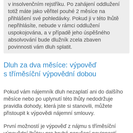
v insolvenčním rejstříku. Po zahájení oddlužení
totiž máte jako věřitel pouhé 2 měsíce na
přihlášení své pohledávky. Pokud ji v této lhůtě
nepřihlásíte, nebude v rámci oddlužení
uspokojována, a v případě jeho úspěšného
absolvování bude dlužník zcela zbaven
povinnosti vám dluh splatit.
Dluh za dva měsíce: výpověď
s tříměsíční výpovědní dobou
Pokud vám nájemník dluh nezaplatí ani do dalšího
měsíce nebo po uplynutí této lhůty nedodržuje
pravidla dohody, která jste si stanovili, můžete
přistoupit k výpovědi nájemní smlouvy.
První možností je výpověď z nájmu s tříměsíční