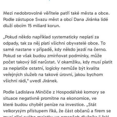
Mezi nedobrovolné věřitele patří také města a obce.
Podle zástupce Svazu měst a obcí Dana Jiránka lidé
dluží obcím 15 miliard korun.
„Pokud někdo například systematicky neplatí za
odpady, tak za něj platí všichni obyvatelé obce. To
samé nastane v případě, kdy někdo jezdí na černo.
Pokud se však budou zmírňovat podmínky, může
počet takový lidí narůstat. V okamžiku, kdy musí platit
za neplatiče ostatní, logicky nemůže být kvalita
veřejných služeb na takové úrovni, jakou bychom
všichni rádi," uvedl Jiránek.
Podle Ladislava Minčiče z Hospodářské komory se
situace negativně promítne na ekonomice, ve
které budou chybět peníze na investice. „Stát
velkorysým přístupem říká, že část občanů a firem se