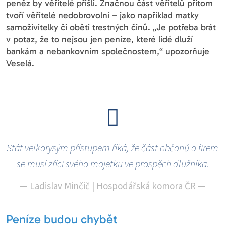
peněz by věřitelé přišli. Značnou část věřitelů přitom
tvoří věřitelé nedobrovolní – jako například matky
samoživitelky či oběti trestných činů. „Je potřeba brát
v potaz, že to nejsou jen peníze, které lidé dluží
bankám a nebankovním společnostem,“ upozorňuje
Veselá.
Stát velkorysým přístupem říká, že část občanů a firem
se musí zříci svého majetku ve prospěch dlužníka.
—
Ladislav Minčič | Hospodářská komora ČR
—
Peníze budou chybět