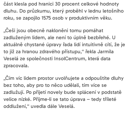
část klesla pod hranici 30 procent celkové hodnoty
dluhu. Do průzkumu, který proběhl v lednu letošního
roku, se zapojilo 1575 osob v produktivním věku.
„Češi jsou obecně nakloněni tomu pomáhat
zadluženým lidem, ale není to úplně bezbřehé. U
aktuálně chystané úpravy řada lidí intuitivně cítí, že je
to již za hranou zdravého přístupu,“ řekla Jarmila
Veselá ze společnosti InsolCentrum, která data
zpracovala.
„Čím víc lidem prostor uvolňujete a odpouštíte dluhy
bez toho, aby pro to něco udělali, tím více se
zadlužují. Po přijetí novely bude splácení v podstatě
velice nízké. Přijme-li se tato úprava – tedy tříleté
oddlužení,“ uvedla dále Veselá.