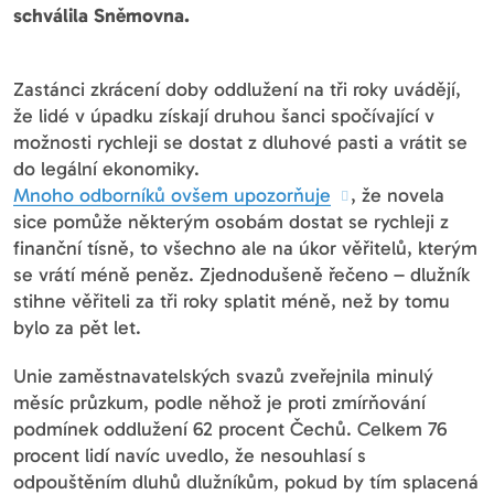
schválila Sněmovna.
Zastánci zkrácení doby oddlužení na tři roky uvádějí,
že lidé v úpadku získají druhou šanci spočívající v
možnosti rychleji se dostat z dluhové pasti a vrátit se
do legální ekonomiky.
Mnoho odborníků ovšem upozorňuje
, že novela
sice pomůže některým osobám dostat se rychleji z
finanční tísně, to všechno ale na úkor věřitelů, kterým
se vrátí méně peněz. Zjednodušeně řečeno – dlužník
stihne věřiteli za tři roky splatit méně, než by tomu
bylo za pět let.
Unie zaměstnavatelských svazů zveřejnila minulý
měsíc průzkum, podle něhož je proti zmírňování
podmínek oddlužení 62 procent Čechů. Celkem 76
procent lidí navíc uvedlo, že nesouhlasí s
odpouštěním dluhů dlužníkům, pokud by tím splacená