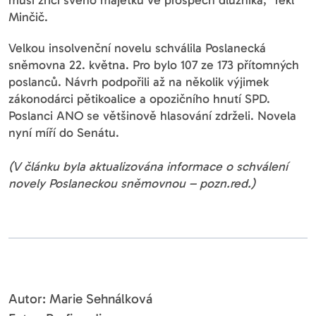
musí zříci svého majetku ve prospěch dlužníka,“ řekl
Minčič.
Velkou insolvenční novelu schválila Poslanecká
sněmovna 22. května. Pro bylo 107 ze 173 přítomných
poslanců. Návrh podpořili až na několik výjimek
zákonodárci pětikoalice a opozičního hnutí SPD.
Poslanci ANO se většinově hlasování zdrželi. Novela
nyní míří do Senátu.
(V článku byla aktualizována informace o schválení
novely Poslaneckou sněmovnou – pozn.red.)
Autor: Marie Sehnálková