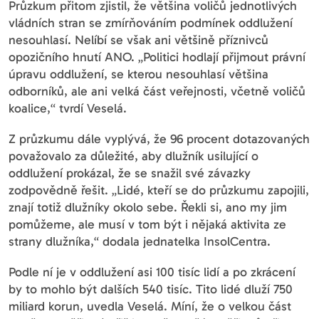
Průzkum přitom zjistil, že většina voličů jednotlivých
vládních stran se zmírňováním podmínek oddlužení
nesouhlasí. Nelíbí se však ani většině příznivců
opozičního hnutí ANO. „Politici hodlají přijmout právní
úpravu oddlužení, se kterou nesouhlasí většina
odborníků, ale ani velká část veřejnosti, včetně voličů
koalice,“ tvrdí Veselá.
Z průzkumu dále vyplývá, že 96 procent dotazovaných
považovalo za důležité, aby dlužník usilující o
oddlužení prokázal, že se snažil své závazky
zodpovědně řešit. „Lidé, kteří se do průzkumu zapojili,
znají totiž dlužníky okolo sebe. Řekli si, ano my jim
pomůžeme, ale musí v tom být i nějaká aktivita ze
strany dlužníka,“ dodala jednatelka InsolCentra.
Podle ní je v oddlužení asi 100 tisíc lidí a po zkrácení
by to mohlo být dalších 540 tisíc. Tito lidé dluží 750
miliard korun, uvedla Veselá. Míní, že o velkou část