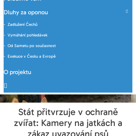
Dluhy za oponou
Zadlužení Čechů
Vymáhání pohledávek
Od Sametu po současnost
Exekuce v Česku a Evropě
O projektu
Stát přitvrzuje v ochraně
zvířat: Kamery na jatkách a
zákaz uvazování psů