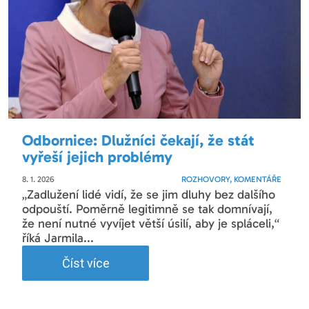
Odbornice: Dlužníci čekají, že stát
vyřeší jejich problémy
8. 1. 2026
ROZHOVORY, KOMENTÁŘE
„Zadlužení lidé vidí, že se jim dluhy bez dalšího
odpouští. Poměrně legitimně se tak domnívají,
že není nutné vyvíjet větší úsilí, aby je spláceli,“
říká Jarmila...
Číst více