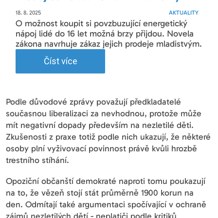
18. 8. 2025
AKTUALITY
O možnost koupit si povzbuzující energetický
nápoj lidé do 16 let možná brzy přijdou. Novela
zákona navrhuje zákaz jejich prodeje mladistvým.
Číst více
Podle důvodové zprávy považují předkladatelé
současnou liberalizaci za nevhodnou, protože může
mít negativní dopady především na nezletilé děti.
Zkušenosti z praxe totiž podle nich ukazují, že některé
osoby plní vyživovací povinnost právě kvůli hrozbě
trestního stíhání.
Opoziční občanští demokraté naproti tomu poukazují
na to, že vězeň stojí stát průměrně 1900 korun na
den. Odmítají také argumentaci spočívající v ochraně
zájmů nezletilých dětí - neplatiči podle kritiků