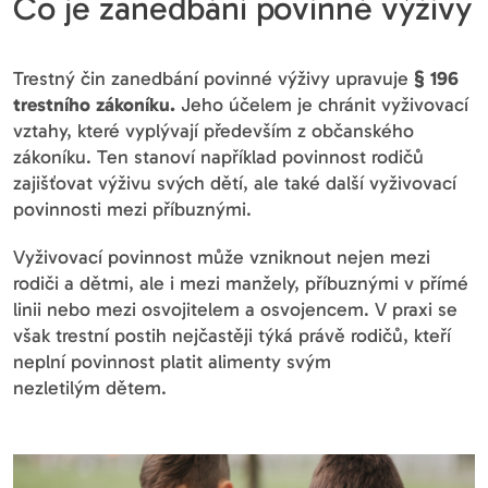
Co je zanedbání povinné výživy
Trestný čin zanedbání povinné výživy upravuje
§ 196
trestního zákoníku.
Jeho účelem je chránit vyživovací
vztahy, které vyplývají především z občanského
zákoníku. Ten stanoví například povinnost rodičů
zajišťovat výživu svých dětí, ale také další vyživovací
povinnosti mezi příbuznými.
Vyživovací povinnost může vzniknout nejen mezi
rodiči a dětmi, ale i mezi manžely, příbuznými v přímé
linii nebo mezi osvojitelem a osvojencem. V praxi se
však trestní postih nejčastěji týká právě rodičů, kteří
neplní povinnost platit alimenty svým
nezletilým dětem.