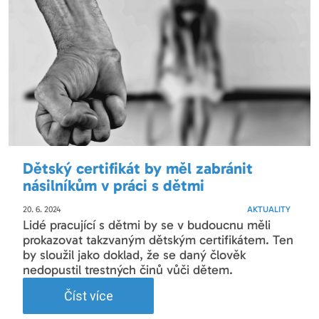
Dětský certifikát by měl zabránit
násilníkům v práci s dětmi
20. 6. 2024
AKTUALITY
Lidé pracující s dětmi by se v budoucnu měli
prokazovat takzvaným dětským certifikátem. Ten
by sloužil jako doklad, že se daný člověk
nedopustil trestných činů vůči dětem.
Číst více