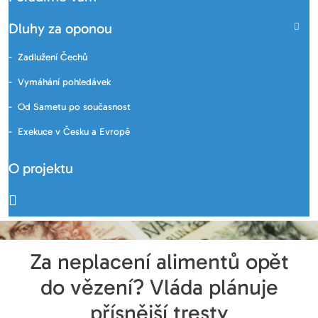
Dluhy za oponou
Zadlužení Čechů
Vymáhání pohledávek
Od Sametu po současnost
Exekuce v Česku a Evropě
O projektu
Za neplacení alimentů opět
do vězení? Vláda plánuje
přísnější tresty