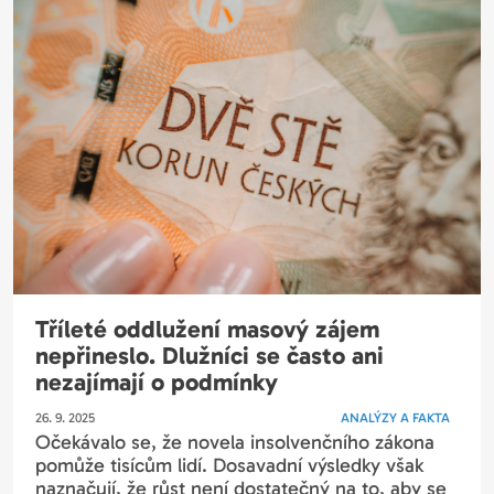
Tříleté oddlužení masový zájem
nepřineslo. Dlužníci se často ani
nezajímají o podmínky
26. 9. 2025
ANALÝZY A FAKTA
Očekávalo se, že novela insolvenčního zákona
pomůže tisícům lidí. Dosavadní výsledky však
naznačují, že růst není dostatečný na to, aby se