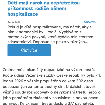
Děti mají nárok na nepřetržitou
přítomnost rodiče během
hospitalizace
22. 6. 2023
PORADNA
Pokud je dítě hospitalizované, má nárok, aby s
ním v nemocnici byl i rodič. Vyplývá to z
metodických pokynů, které vydalo ministerstvo
zdravotnictví. Doposud se praxe v různých...
Číst více
Změna měla okamžitý dopad také na výkon trestů.
Podle údajů Vězeňské služby České republiky bylo k 1.
lednu 2026 z věznic propuštěno celkem 302 osob
odsouzených za tento trestný čin. U dalších stovek
vězňů soudy rozhodovaly o nevykonání trestu nebo o
jeho poměrném zkrácení v souvislosti s novou právní
úpravou. Ke zkrácení trestu došlo u 377 pachatelů.