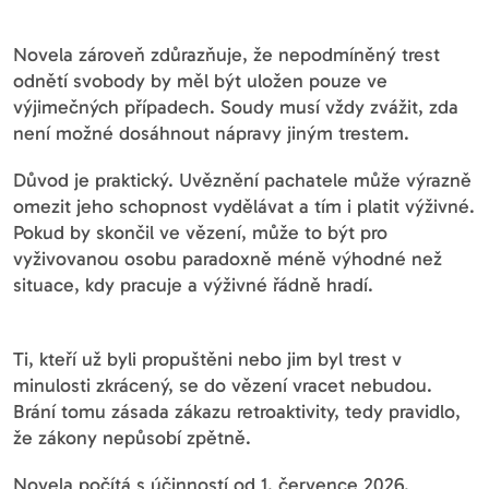
Novela zároveň zdůrazňuje, že nepodmíněný trest
odnětí svobody by měl být uložen pouze ve
výjimečných případech. Soudy musí vždy zvážit, zda
není možné dosáhnout nápravy jiným trestem.
Důvod je praktický. Uvěznění pachatele může výrazně
omezit jeho schopnost vydělávat a tím i platit výživné.
Pokud by skončil ve vězení, může to být pro
vyživovanou osobu paradoxně méně výhodné než
situace, kdy pracuje a výživné řádně hradí.
Ti, kteří už byli propuštěni nebo jim byl trest v
minulosti zkrácený, se do vězení vracet nebudou.
Brání tomu zásada zákazu retroaktivity, tedy pravidlo,
že zákony nepůsobí zpětně.
Novela počítá s účinností od 1. července 2026.