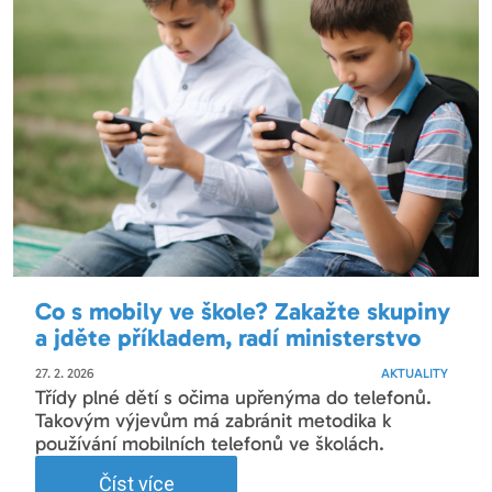
Co s mobily ve škole? Zakažte skupiny
a jděte příkladem, radí ministerstvo
27. 2. 2026
AKTUALITY
Třídy plné dětí s očima upřenýma do telefonů.
Takovým výjevům má zabránit metodika k
používání mobilních telefonů ve školách.
Číst více