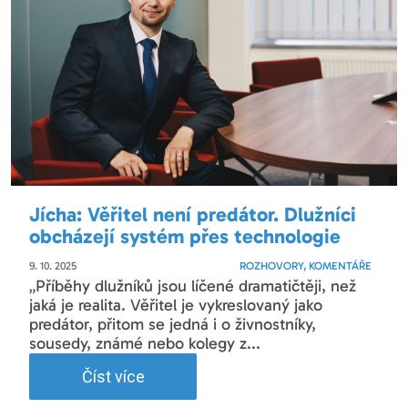
Jícha: Věřitel není predátor. Dlužníci
obcházejí systém přes technologie
9. 10. 2025
ROZHOVORY, KOMENTÁŘE
„Příběhy dlužníků jsou líčené dramatičtěji, než
jaká je realita. Věřitel je vykreslovaný jako
predátor, přitom se jedná i o živnostníky,
sousedy, známé nebo kolegy z...
Číst více