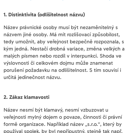
1. Distinktivita (odlišitelnost názvu)
Název právnické osoby musí být nezaměnitelný s
názvem jiné osoby. Má mít rozlišovací způsobilost,
tedy umožnit, aby veřejnost bezpečně rozpoznala, s
kým jedná. Nestačí drobná variace, změna velkých a
malých písmen nebo rozdíl v interpunkci. Shoda ve
výslovnosti či celkovém dojmu může znamenat
porušení požadavku na odlišitelnost. S tím souvisí i
určitá jedinečnost názvu.
2. Zákaz klamavosti
Název nesmí být klamavý, nesmí vzbuzovat u
veřejnosti mylný dojem o povaze, činnosti či právní
formě organizace. Například název „s.r.o.“, který by
používal spolek, by byl nepřípustný, stejně tak např.