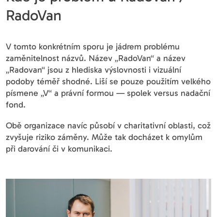
RadoVan
V tomto konkrétním sporu je jádrem problému
zaměnitelnost názvů. Název „RadoVan“ a název
„Radovan“ jsou z hlediska výslovnosti i vizuální
podoby téměř shodné. Liší se pouze použitím velkého
písmene „V“ a právní formou — spolek versus nadační
fond.
Obě organizace navíc působí v charitativní oblasti, což
zvyšuje riziko záměny. Může tak docházet k omylům
při darování či v komunikaci.