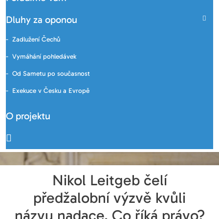
Dluhy za oponou
Zadlužení Čechů
Vymáhání pohledávek
Od Sametu po současnost
Exekuce v Česku a Evropě
O projektu
Nikol Leitgeb čelí
předžalobní výzvě kvůli
názvu nadace. Co říká právo?