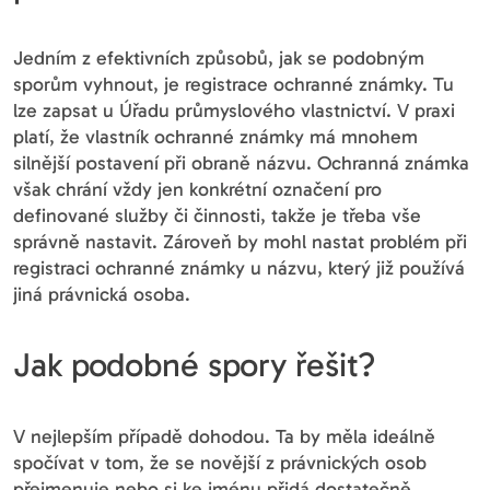
Jedním z efektivních způsobů, jak se podobným
sporům vyhnout, je registrace ochranné známky. Tu
lze zapsat u Úřadu průmyslového vlastnictví. V praxi
platí, že vlastník ochranné známky má mnohem
silnější postavení při obraně názvu. Ochranná známka
však chrání vždy jen konkrétní označení pro
definované služby či činnosti, takže je třeba vše
správně nastavit. Zároveň by mohl nastat problém při
registraci ochranné známky u názvu, který již používá
jiná právnická osoba.
Jak podobné spory řešit?
V nejlepším případě dohodou. Ta by měla ideálně
spočívat v tom, že se novější z právnických osob
přejmenuje nebo si ke jménu přidá dostatečně