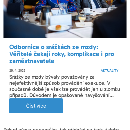
Odbornice o srážkách ze mzdy:
Věřitelé čekají roky, komplikace i pro
zaměstnavatele
29. 4. 2025
AKTUALITY
Srážky ze mzdy bývaly považovány za
nejefektivnější způsob provádění exekuce. V
současné době je však lze provádět jen u zlomku
případů. Důvodem je opakované navyšování...
Číst více
Pokud výzva nepomůže, tak přichází na řadu žaloba.