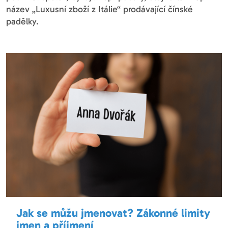
název „Luxusní zboží z Itálie“ prodávající čínské
padělky.
Jak se můžu jmenovat? Zákonné limity
jmen a příjmení