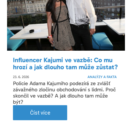
Influencer Kajumi ve vazbě: Co mu
hrozí a jak dlouho tam může zůstat?
23. 6. 2026
ANALÝZY A FAKTA
Policie Adama Kajumiho podezírá ze zvlášť
závažného zločinu obchodování s lidmi. Proč
skončil ve vazbě? A jak dlouho tam může
být?
Číst více