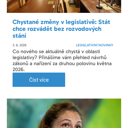
Chystané změny v legislativě: Stát
chce rozvádět bez rozvodových
stání
3. 6. 2026
LEGISLATIVNÍ NOVINKY
Co nového se aktuálně chystá v oblasti
legislativy? Přinášíme vám přehled návrhů
zákonů a nařízení za druhou polovinu května
2026.
Číst více