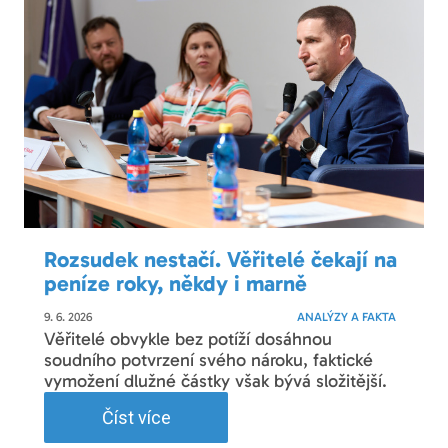
Rozsudek nestačí. Věřitelé čekají na
peníze roky, někdy i marně
9. 6. 2026
ANALÝZY A FAKTA
Věřitelé obvykle bez potíží dosáhnou
soudního potvrzení svého nároku, faktické
vymožení dlužné částky však bývá složitější.
Číst více