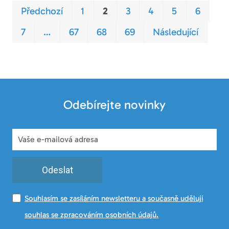
Pr
P
Předchozí
1
2
3
4
5
6
7
…
67
68
69
Následující
Odebírejte novinky
Odeslat
Souhlasím se zasíláním newsletteru a současně uděluji
souhlas se zpracováním osobních údajů.