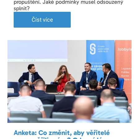
propuštění. Jaké podmínky musel odsouzený
splnit?
Číst více
Anketa: Co změnit, aby věřitelé