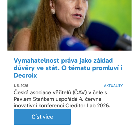
Vymahatelnost práva jako základ
důvěry ve stát. O tématu promluví i
Decroix
1. 6. 2026
AKTUALITY
Česká asociace věřitelů (ČAV) v čele s
Pavlem Staňkem uspořádá 4. června
inovativní konferenci Creditor Lab 2026.
Číst více