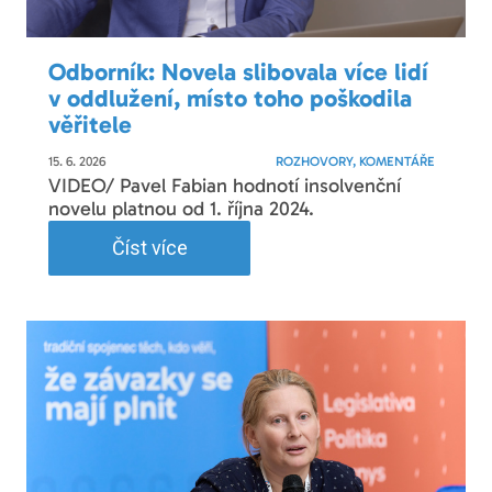
Odborník: Novela slibovala více lidí
v oddlužení, místo toho poškodila
věřitele
15. 6. 2026
ROZHOVORY, KOMENTÁŘE
VIDEO/ Pavel Fabian hodnotí insolvenční
novelu platnou od 1. října 2024.
Číst více