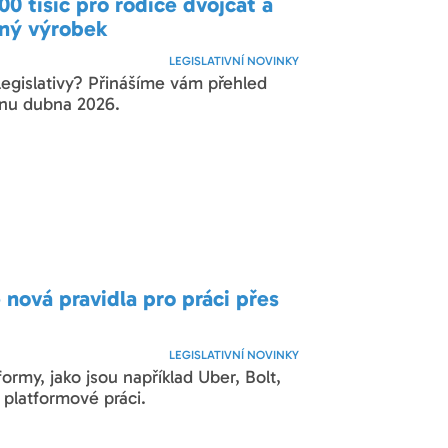
0 tisíc pro rodiče dvojčat a
dný výrobek
LEGISLATIVNÍ NOVINKY
legislativy? Přinášíme vám přehled
inu dubna 2026.
se nová pravidla pro práci přes
LEGISLATIVNÍ NOVINKY
tformy, jako jsou například Uber, Bolt,
 platformové práci.