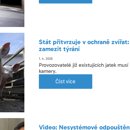
Stát přitvrzuje v ochraně zvířat
zamezit týrání
1. 4. 2026
Provozovatelé již existujících jatek mus
kamery.
Číst více
Video: Nesystémové odpouštění 