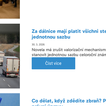
Za dálnice mají platit všichni s
jednotnou sazbu
30. 3. 2026
Novela má zrušit valorizační mechanism
stanovit jednotnou sazbu celoroční zná
Číst více
Co dělat, když zdědíte zbraň? 