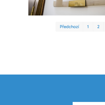
Předchozí
1
2