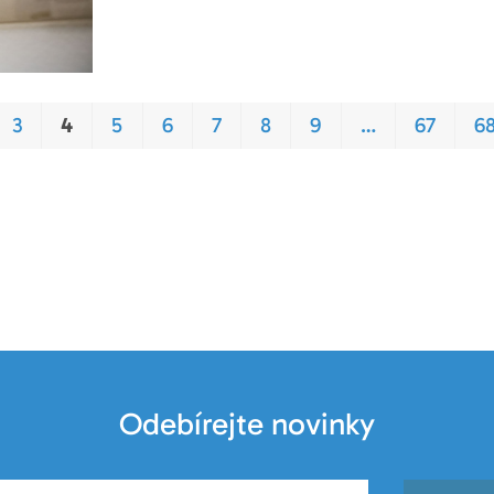
3
4
5
6
7
8
9
…
67
6
Odebírejte novinky