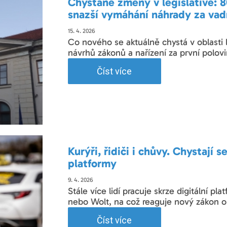
Chystané změny v legislativě: 80
snazší vymáhání náhrady za va
15. 4. 2026
Co nového se aktuálně chystá v oblasti 
návrhů zákonů a nařízení za první polov
Číst více
Kurýři, řidiči i chůvy. Chystají 
platformy
9. 4. 2026
Stále více lidí pracuje skrze digitální pla
nebo Wolt, na což reaguje nový zákon o
Číst více