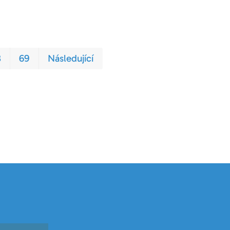
První
Poslední
8
69
Následující