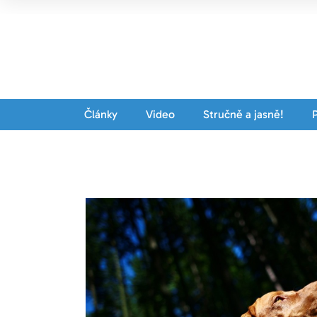
Články
Video
Stručně a jasně!