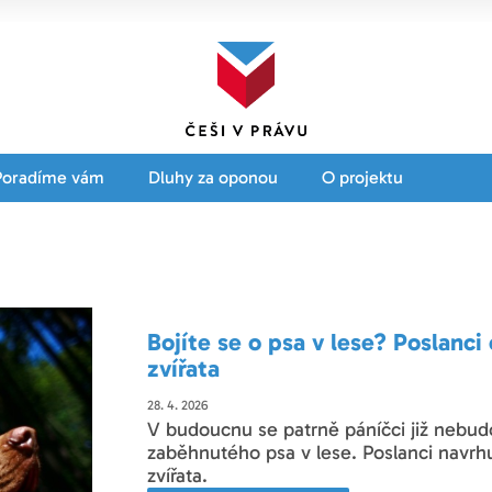
Poradíme vám
Dluhy za oponou
O projektu
Bojíte se o psa v lese? Poslanci
zvířata
28. 4. 2026
V budoucnu se patrně páníčci již nebud
zaběhnutého psa v lese. Poslanci navrhu
zvířata.