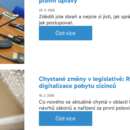
právní úpravy
25. 3. 2026
Zdědili jste zbraň a nejste si jisti, jak 
jak postupovat.
Číst více
Chystané změny v legislativě: R
digitalizace pobytu cizinců
16. 3. 2026
Co nového se aktuálně chystá v oblasti 
návrhů zákonů a nařízení za první polov
Číst více