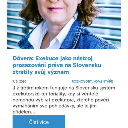
Dôvera: Exekuce jako nástroj
prosazování práva na Slovensku
ztratily svůj význam
7. 6. 2020
ROZHOVORY, KOMENTÁŘE
Již třetím rokem funguje na Slovensku systém
exekutorské teritoriality, kdy si věřitelé
nemohou vybírat exekutora, kterého pověří
vymáháním své pohledávky, ale je jim
přidělen...
Číst více