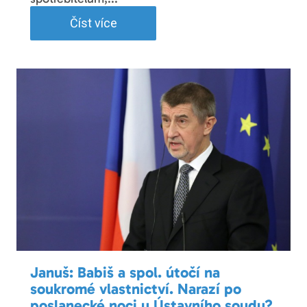
Číst více
Januš: Babiš a spol. útočí na
soukromé vlastnictví. Narazí po
poslanecké noci u Ústavního soudu?