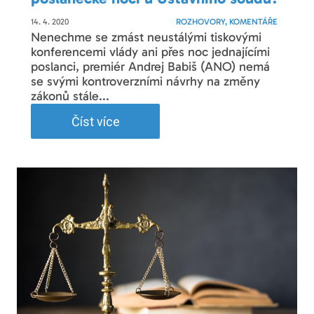
14. 4. 2020
ROZHOVORY, KOMENTÁŘE
Nenechme se zmást neustálými tiskovými
konferencemi vlády ani přes noc jednajícími
poslanci, premiér Andrej Babiš (ANO) nemá
se svými kontroverzními návrhy na změny
zákonů stále...
Číst více