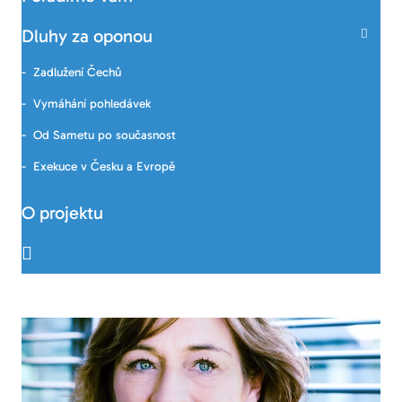
Dluhy za oponou
Zadlužení Čechů
Vymáhání pohledávek
Od Sametu po současnost
Exekuce v Česku a Evropě
O projektu