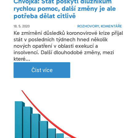
Chvojka: Stát poskytl dlužníkům
rychlou pomoc, další změny je ale
potřeba dělat citlivě
18. 5. 2020
ROZHOVORY, KOMENTÁŘE
Ke zmírnění důsledků koronovirové krize přijal
stát v posledních týdnech hned několik
nových opatření v oblasti exekucí a
insolvencí. Další dlouhodobé změny, mezi
které...
Číst více