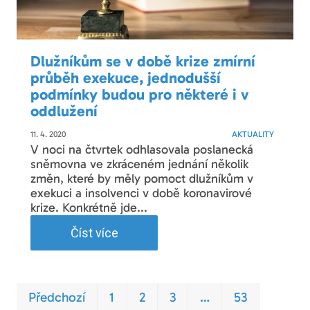
Dlužníkům se v době krize zmírní
průběh exekuce, jednodušší
podmínky budou pro některé i v
oddlužení
11. 4. 2020
AKTUALITY
V noci na čtvrtek odhlasovala poslanecká
sněmovna ve zkráceném jednání několik
změn, které by měly pomoct dlužníkům v
exekuci a insolvenci v době koronavirové
krize. Konkrétně jde...
Číst více
Prvn
Pos
Předchozí
1
2
3
…
53