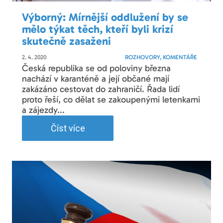
Výborný: Mírnější oddlužení by se
mělo týkat těch, kteří byli krizí
skutečně zasaženi
2. 4. 2020
ROZHOVORY, KOMENTÁŘE
Česká republika se od poloviny března
nachází v karanténě a její občané mají
zakázáno cestovat do zahraničí. Řada lidí
proto řeší, co dělat se zakoupenými letenkami
a zájezdy...
Číst více