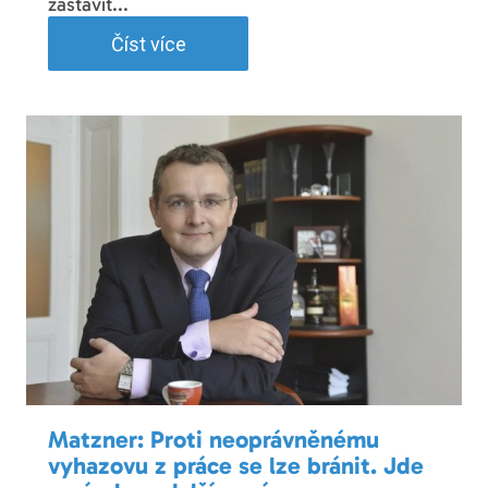
zastavit...
Číst více
Matzner: Proti neoprávněnému
vyhazovu z práce se lze bránit. Jde