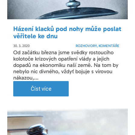
Házení klacků pod nohy může poslat
věřitele ke dnu
30. 3. 2020
ROZHOVORY, KOMENTÁŘE
Od začátku března jsme svědky rostoucího
kolotoče krizových opatření vlády a jejich
dopadů na ekonomiku naší země. Na tom by
nebylo nic divného, vždyť bojuje s virovou
nákazou,...
Číst více