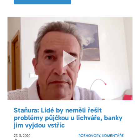
Staňura: Lidé by neměli řešit
problémy půjčkou u lichváře, banky
jim vyjdou vstříc
27. 3. 2020
ROZHOVORY, KOMENTÁŘE