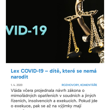
Lex COVID-19 – dítě, které se nemá
narodit
1. 4. 2020
ROZHOVORY, KOMENTÁŘE
Vláda včera projednala návrh zákona o
mimořádných opatřeních v soudních a jiných
řízeních, insolvencích a exekucích. Pokud jde
o exekuce, pak se až na výjimky mají