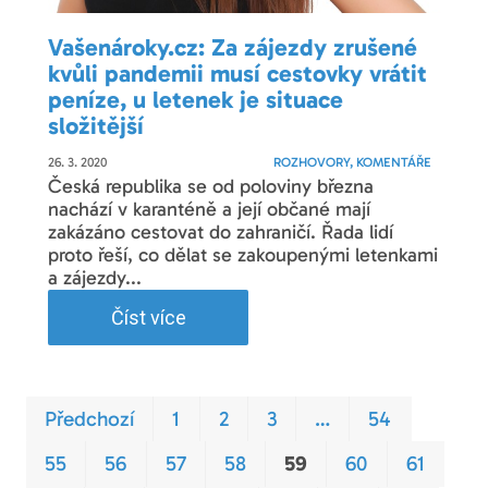
Vašenároky.cz: Za zájezdy zrušené
kvůli pandemii musí cestovky vrátit
peníze, u letenek je situace
složitější
26. 3. 2020
ROZHOVORY, KOMENTÁŘE
Česká republika se od poloviny března
nachází v karanténě a její občané mají
zakázáno cestovat do zahraničí. Řada lidí
proto řeší, co dělat se zakoupenými letenkami
a zájezdy...
Číst více
Prvn
Pos
Předchozí
1
2
3
…
54
55
56
57
58
59
60
61