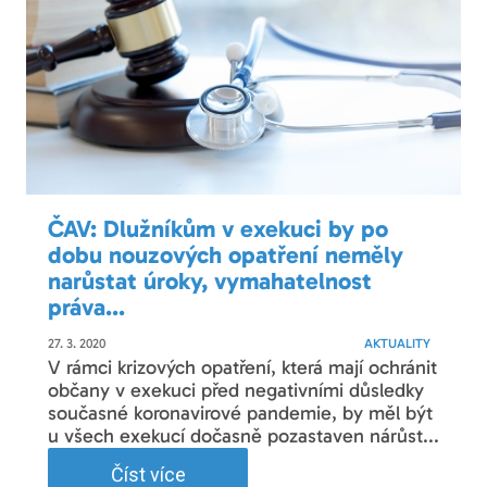
ČAV: Dlužníkům v exekuci by po
dobu nouzových opatření neměly
narůstat úroky, vymahatelnost
práva...
27. 3. 2020
AKTUALITY
V rámci krizových opatření, která mají ochránit
občany v exekuci před negativními důsledky
současné koronavirové pandemie, by měl být
u všech exekucí dočasně pozastaven nárůst...
Číst více