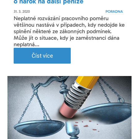
o nárok na další peníze
31. 3. 2020
PORADNA
Neplatné rozvázání pracovního poměru
většinou nastává v případech, kdy nedojde ke
splnění některé ze zákonných podmínek.
Může jít o situace, kdy je zaměstnanci dána
neplatná...
Číst více