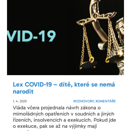
Lex COVID-19 – dítě, které se nemá
narodit
1. 4. 2020
ROZHOVORY, KOMENTÁŘE
Vláda včera projednala návrh zákona o
mimořádných opatřeních v soudních a jiných
řízeních, insolvencích a exekucích. Pokud jde
o exekuce, pak se až na výjimky mají