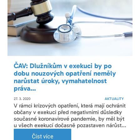
ČAV: Dlužníkům v exekuci by po
dobu nouzových opatření neměly
narůstat úroky, vymahatelnost
práva...
27. 3. 2020
AKTUALITY
V rámci krizových opatření, která mají ochránit
občany v exekuci před negativními důsledky
současné koronavirové pandemie, by měl být
u všech exekucí dočasně pozastaven nárůst...
Číst více