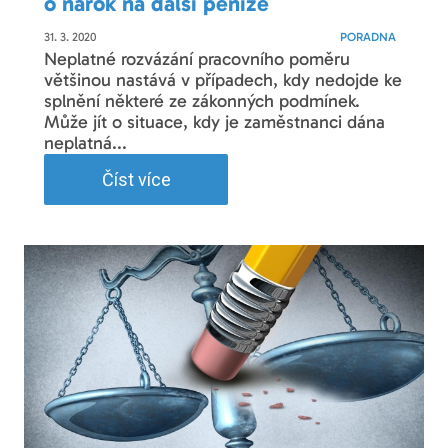
o nárok na další peníze
31. 3. 2020
PORADNA
Neplatné rozvázání pracovního poměru
většinou nastává v případech, kdy nedojde ke
splnění některé ze zákonných podmínek.
Může jít o situace, kdy je zaměstnanci dána
neplatná...
Číst více