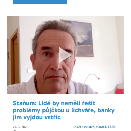
Staňura: Lidé by neměli řešit
problémy půjčkou u lichváře, banky
jim vyjdou vstříc
27. 3. 2020
ROZHOVORY, KOMENTÁŘE