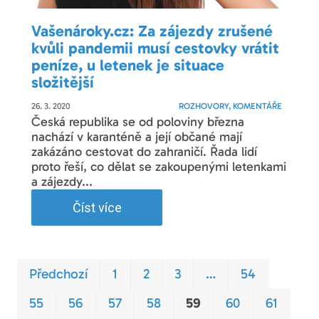
Vašenároky.cz: Za zájezdy zrušené
kvůli pandemii musí cestovky vrátit
peníze, u letenek je situace
složitější
26. 3. 2020
ROZHOVORY, KOMENTÁŘE
Česká republika se od poloviny března
nachází v karanténě a její občané mají
zakázáno cestovat do zahraničí. Řada lidí
proto řeší, co dělat se zakoupenými letenkami
a zájezdy...
Číst více
Prvn
Pos
Předchozí
1
2
3
…
54
55
56
57
58
59
60
61