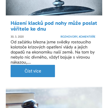
Házení klacků pod nohy může poslat
věřitele ke dnu
30. 3. 2020
ROZHOVORY, KOMENTÁŘE
Od začátku března jsme svědky rostoucího
kolotoče krizových opatření vlády a jejich
dopadů na ekonomiku naší země. Na tom by
nebylo nic divného, vždyť bojuje s virovou
nákazou,...
Číst více