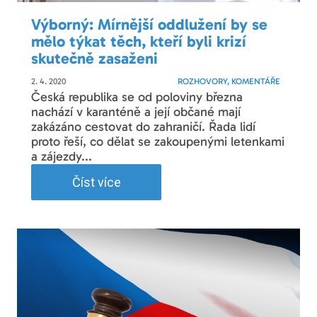
Výborný: Mírnější oddlužení by se
mělo týkat těch, kteří byli krizí
skutečně zasaženi
2. 4. 2020
ROZHOVORY, KOMENTÁŘE
Česká republika se od poloviny března
nachází v karanténě a její občané mají
zakázáno cestovat do zahraničí. Řada lidí
proto řeší, co dělat se zakoupenými letenkami
a zájezdy...
Číst více