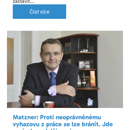
zastavit...
Číst více
Matzner: Proti neoprávněnému
vyhazovu z práce se lze bránit. Jde