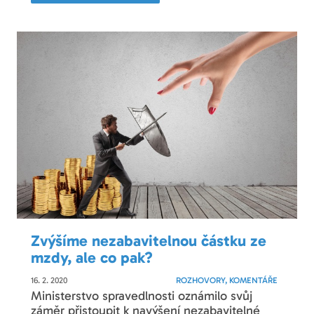
Zvýšíme nezabavitelnou částku ze
mzdy, ale co pak?
16. 2. 2020
ROZHOVORY, KOMENTÁŘE
Ministerstvo spravedlnosti oznámilo svůj
záměr přistoupit k navýšení nezabavitelné