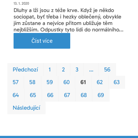
13. 1. 2020
Dluhy a lži jsou z téže krve. Když je někdo
sociopat, byť třeba i hezky oblečený, obvykle
jím zůstane a nejvíce přitom ubližuje těm
nejbližším. Odpustky tyto lidi do normálního...
Číst více
Prvn
Pos
Předchozí
1
2
3
…
56
57
58
59
60
61
62
63
64
65
66
67
68
69
Následující