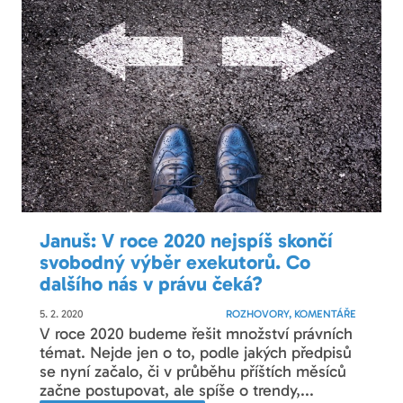
Januš: V roce 2020 nejspíš skončí
svobodný výběr exekutorů. Co
dalšího nás v právu čeká?
5. 2. 2020
ROZHOVORY, KOMENTÁŘE
V roce 2020 budeme řešit množství právních
témat. Nejde jen o to, podle jakých předpisů
se nyní začalo, či v průběhu příštích měsíců
začne postupovat, ale spíše o trendy,...