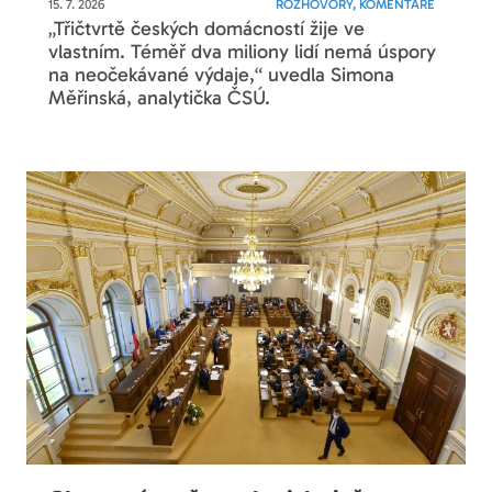
15. 7. 2026
ROZHOVORY, KOMENTÁŘE
„Třičtvrtě českých domácností žije ve
vlastním. Téměř dva miliony lidí nemá úspory
na neočekávané výdaje,“ uvedla Simona
Měřinská, analytička ČSÚ.