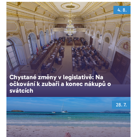
4. 8.
Chystané změny v legislativě: Na
očkování k zubaři a konec nákupů o
svátcích
28. 7.